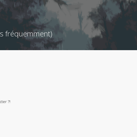
ées fréquemment)
ter ?!