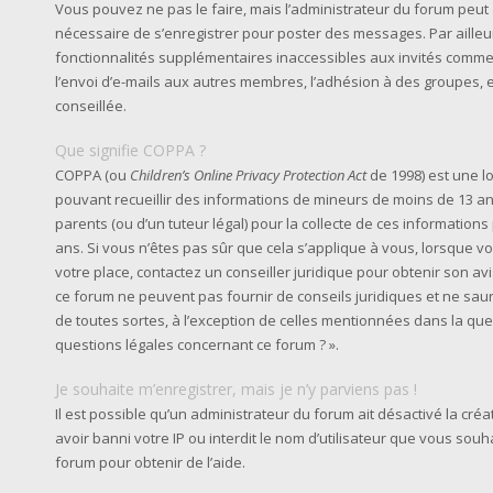
Vous pouvez ne pas le faire, mais l’administrateur du forum peut a
nécessaire de s’enregistrer pour poster des messages. Par ailleu
fonctionnalités supplémentaires inaccessibles aux invités comme
l’envoi d’e-mails aux autres membres, l’adhésion à des groupes, e
conseillée.
Que signifie COPPA ?
COPPA (ou
Children’s Online Privacy Protection Act
de 1998) est une lo
pouvant recueillir des informations de mineurs de moins de 13 an
parents (ou d’un tuteur légal) pour la collecte de ces information
ans. Si vous n’êtes pas sûr que cela s’applique à vous, lorsque v
votre place, contactez un conseiller juridique pour obtenir son av
ce forum ne peuvent pas fournir de conseils juridiques et ne sau
de toutes sortes, à l’exception de celles mentionnées dans la que
questions légales concernant ce forum ? ».
Je souhaite m’enregistrer, mais je n’y parviens pas !
Il est possible qu’un administrateur du forum ait désactivé la cr
avoir banni votre IP ou interdit le nom d’utilisateur que vous souh
forum pour obtenir de l’aide.