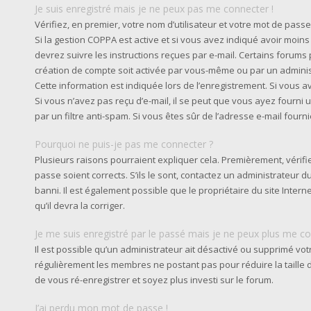
Je suis enregistré mais je ne peux pas me connecter !
Vérifiez, en premier, votre nom d’utilisateur et votre mot de passe. S
Si la gestion COPPA est active et si vous avez indiqué avoir moins
devrez suivre les instructions reçues par e-mail. Certains forum
création de compte soit activée par vous-même ou par un admini
Cette information est indiquée lors de l’enregistrement. Si vous av
Si vous n’avez pas reçu d’e-mail, il se peut que vous ayez fourni u
par un filtre anti-spam. Si vous êtes sûr de l’adresse e-mail fourn
Pourquoi ne puis-je pas me connecter ?
Plusieurs raisons pourraient expliquer cela. Premièrement, vérifie
passe soient corrects. S’ils le sont, contactez un administrateur 
banni. Il est également possible que le propriétaire du site Intern
qu’il devra la corriger.
Je me suis enregistré par le passé mais je ne peux plus me co
Il est possible qu’un administrateur ait désactivé ou supprimé vot
régulièrement les membres ne postant pas pour réduire la taille d
de vous ré-enregistrer et soyez plus investi sur le forum.
J’ai perdu mon mot de passe !