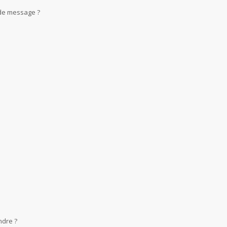
 de message ?
ndre ?