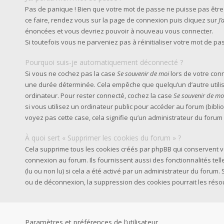
Pas de panique ! Bien que votre mot de passe ne puisse pas être ré
ce faire, rendez vous sur la page de connexion puis cliquez sur
J
énoncées et vous devriez pouvoir à nouveau vous connecter.
Si toutefois vous ne parveniez pas à réinitialiser votre mot de p
Pourquoi suis-je automatiquement déconnecté ?
Si vous ne cochez pas la case
Se souvenir de moi
lors de votre con
une durée déterminée. Cela empêche que quelqu’un d’autre utilise
ordinateur. Pour rester connecté, cochez la case
Se souvenir de mo
si vous utilisez un ordinateur public pour accéder au forum (biblio
voyez pas cette case, cela signifie qu’un administrateur du forum 
À quoi sert « Supprimer les cookies du forum » ?
Cela supprime tous les cookies créés par phpBB qui conservent vo
connexion au forum. Ils fournissent aussi des fonctionnalités tel
(lu ou non lu) si cela a été activé par un administrateur du foru
ou de déconnexion, la suppression des cookies pourrait les réso
Paramètres et préférences de l’utilisateur