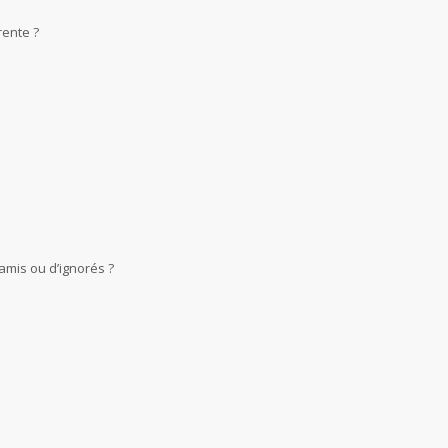
rente ?
amis ou d’ignorés ?