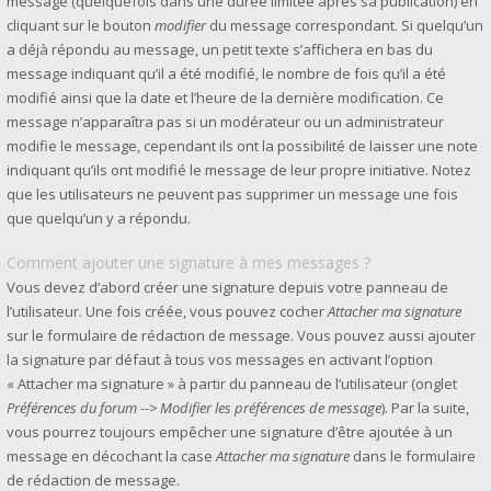
message (quelquefois dans une durée limitée après sa publication) en
cliquant sur le bouton
modifier
du message correspondant. Si quelqu’un
a déjà répondu au message, un petit texte s’affichera en bas du
message indiquant qu’il a été modifié, le nombre de fois qu’il a été
modifié ainsi que la date et l’heure de la dernière modification. Ce
message n’apparaîtra pas si un modérateur ou un administrateur
modifie le message, cependant ils ont la possibilité de laisser une note
indiquant qu’ils ont modifié le message de leur propre initiative. Notez
que les utilisateurs ne peuvent pas supprimer un message une fois
que quelqu’un y a répondu.
Comment ajouter une signature à mes messages ?
Vous devez d’abord créer une signature depuis votre panneau de
l’utilisateur. Une fois créée, vous pouvez cocher
Attacher ma signature
sur le formulaire de rédaction de message. Vous pouvez aussi ajouter
la signature par défaut à tous vos messages en activant l’option
« Attacher ma signature » à partir du panneau de l’utilisateur (onglet
Préférences du forum --> Modifier les préférences de message
). Par la suite,
vous pourrez toujours empêcher une signature d’être ajoutée à un
message en décochant la case
Attacher ma signature
dans le formulaire
de rédaction de message.