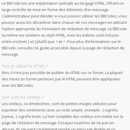
Le BBCode est une implantation spéciale au langage HTML, offrant un
large contrôle de mise en forme des éléments d’un message.
L’administrateur peut décider si vous pouvez utiliser les BBCodes, vous
pouvez aussi les désactiver dans chacun de vos messages en utilisant
l’option appropriée du formulaire de rédaction de message. Le BBCode
lui-même est similaire au style HTML, mais les balises sont incluses
entre crochets [ et ] plutôt que < et >. Pour plus d’informations sur le
BBCode, consultez le guide accessible depuis la page de rédaction de
message.
Puis-je utiliser le HTML ?
Non, il n’est pas possible de publier du HTML sur ce forum. La plupart
des mises en forme permises par le HTML peuvent être appliquées
avec les BBCodes.
Que sont les smileys ?
Les smileys, ou émoticônes, sont de petites images utilisées pour
exprimer des sentiments avec un code simple, exemple : :) signifie
joyeux, :( signifie triste. La liste complète des smileys est visible sur la
page de rédaction de message. Essayez toutefois de ne pas en
abuser. Ils peuvent rapidement rendre un message illisible et un