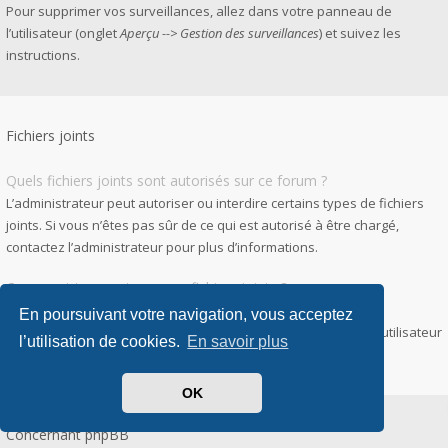
Pour supprimer vos surveillances, allez dans votre panneau de
l’utilisateur (onglet
Aperçu --> Gestion des surveillances
) et suivez les
instructions.
Fichiers joints
Quels fichiers joints sont autorisés sur ce forum ?
L’administrateur peut autoriser ou interdire certains types de fichiers
joints. Si vous n’êtes pas sûr de ce qui est autorisé à être chargé,
contactez l’administrateur pour plus d’informations.
Comment trouver tous mes fichiers joints ?
Pour accéder à la liste des fichiers que vous avez joints à vos
En poursuivant votre navigation, vous acceptez
messages et messages privés, allez dans votre panneau de l’utilisateur
l’utilisation de cookies.
En savoir plus
puis
Gestion des fichiers joints
.
OK
Concernant phpBB