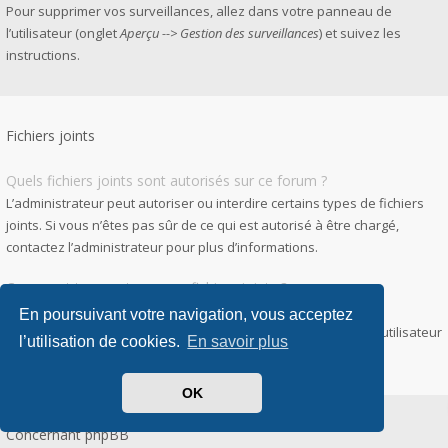
Pour supprimer vos surveillances, allez dans votre panneau de
l’utilisateur (onglet
Aperçu --> Gestion des surveillances
) et suivez les
instructions.
Fichiers joints
Quels fichiers joints sont autorisés sur ce forum ?
L’administrateur peut autoriser ou interdire certains types de fichiers
joints. Si vous n’êtes pas sûr de ce qui est autorisé à être chargé,
contactez l’administrateur pour plus d’informations.
Comment trouver tous mes fichiers joints ?
Pour accéder à la liste des fichiers que vous avez joints à vos
En poursuivant votre navigation, vous acceptez
messages et messages privés, allez dans votre panneau de l’utilisateur
l’utilisation de cookies.
En savoir plus
puis
Gestion des fichiers joints
.
OK
Concernant phpBB