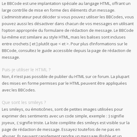
Le BBCode est une implantation spéciale au langage HTML, offrant un
large contrôle de mise en forme des éléments d’un message.
L’administrateur peut décider si vous pouvez utiliser les BBCodes, vous
pouvez aussi les désactiver dans chacun de vos messages en utilisant
l’option appropriée du formulaire de rédaction de message. Le BBCode
lui-même est similaire au style HTML, mais les balises sont incluses
entre crochets [ et ] plutôt que < et >. Pour plus d’informations sur le
BBCode, consultez le guide accessible depuis la page de rédaction de
message.
Puis-je utiliser le HTML ?
Non, il n’est pas possible de publier du HTML sur ce forum. La plupart
des mises en forme permises par le HTML peuvent être appliquées
avec les BBCodes.
Que sont les smileys ?
Les smileys, ou émoticônes, sont de petites images utilisées pour
exprimer des sentiments avec un code simple, exemple : :) signifie
joyeux, :( signifie triste. La liste complète des smileys est visible sur la
page de rédaction de message. Essayez toutefois de ne pas en
abuser. Ils peuvent rapidement rendre un message illisible et un