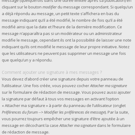
message (quelquefois dans une durée limitée après sa publication) en
cliquant sur le bouton
modifier
du message correspondant. Si quelqu’un
a déjà répondu au message, un petit texte s’affichera en bas du
message indiquant qu’il a été modifié, le nombre de fois qu’il a été
modifié ainsi que la date et l’heure de la dernière modification. Ce
message n’apparaîtra pas si un modérateur ou un administrateur
modifie le message, cependant ils ont la possibilité de laisser une note
indiquant qu’ils ont modifié le message de leur propre initiative. Notez
que les utilisateurs ne peuvent pas supprimer un message une fois
que quelqu’un y a répondu.
Comment ajouter une signature à mes messages ?
Vous devez d’abord créer une signature depuis votre panneau de
l’utilisateur. Une fois créée, vous pouvez cocher
Attacher ma signature
sur le formulaire de rédaction de message. Vous pouvez aussi ajouter
la signature par défaut à tous vos messages en activant l’option
« Attacher ma signature » à partir du panneau de l’utilisateur (onglet
Préférences du forum --> Modifier les préférences de message
). Par la suite,
vous pourrez toujours empêcher une signature d’être ajoutée à un
message en décochant la case
Attacher ma signature
dans le formulaire
de rédaction de message.