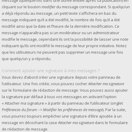
message (quelquefois dans une durée limitée après sa publication) en
cliquant sur le bouton
modifier
du message correspondant. Si quelqu’un
a déjà répondu au message, un petit texte s’affichera en bas du
message indiquant qu’il a été modifié, le nombre de fois qu’il a été
modifié ainsi que la date et l’heure de la dernière modification. Ce
message n’apparaîtra pas si un modérateur ou un administrateur
modifie le message, cependant ils ont la possibilité de laisser une note
indiquant qu’ils ont modifié le message de leur propre initiative. Notez
que les utilisateurs ne peuvent pas supprimer un message une fois
que quelqu’un y a répondu.
Comment ajouter une signature à mes messages ?
Vous devez d’abord créer une signature depuis votre panneau de
l’utilisateur. Une fois créée, vous pouvez cocher
Attacher ma signature
sur le formulaire de rédaction de message. Vous pouvez aussi ajouter
la signature par défaut à tous vos messages en activant l’option
« Attacher ma signature » à partir du panneau de l’utilisateur (onglet
Préférences du forum --> Modifier les préférences de message
). Par la suite,
vous pourrez toujours empêcher une signature d’être ajoutée à un
message en décochant la case
Attacher ma signature
dans le formulaire
de rédaction de message.