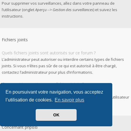
Pour supprimer vos surveillances, allez dans votre panneau de
l’utilisateur (onglet
Aperçu --> Gestion des surveillances
) et suivez les
instructions.
Fichiers joints
Quels fichiers joints sont autorisés sur ce forum ?
L’administrateur peut autoriser ou interdire certains types de fichiers
joints. Si vous n’êtes pas sûr de ce qui est autorisé à être chargé,
contactez l’administrateur pour plus d’informations.
Comment trouver tous mes fichiers joints ?
Pour accéder à la liste des fichiers que vous avez joints à vos
En poursuivant votre navigation, vous acceptez
messages et messages privés, allez dans votre panneau de l’utilisateur
l’utilisation de cookies.
En savoir plus
puis
Gestion des fichiers joints
.
OK
Concernant phpBB