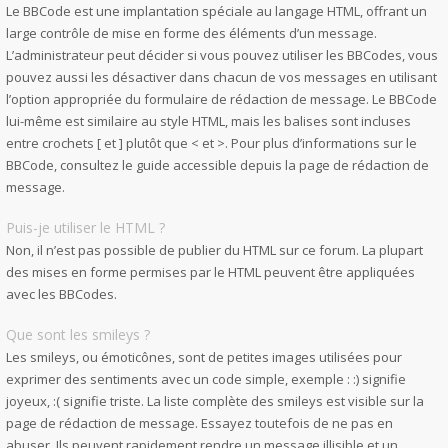
Le BBCode est une implantation spéciale au langage HTML, offrant un
large contrôle de mise en forme des éléments d’un message.
L’administrateur peut décider si vous pouvez utiliser les BBCodes, vous
pouvez aussi les désactiver dans chacun de vos messages en utilisant
l’option appropriée du formulaire de rédaction de message. Le BBCode
lui-même est similaire au style HTML, mais les balises sont incluses
entre crochets [ et ] plutôt que < et >. Pour plus d’informations sur le
BBCode, consultez le guide accessible depuis la page de rédaction de
message.
Puis-je utiliser le HTML ?
Non, il n’est pas possible de publier du HTML sur ce forum. La plupart
des mises en forme permises par le HTML peuvent être appliquées
avec les BBCodes.
Que sont les smileys ?
Les smileys, ou émoticônes, sont de petites images utilisées pour
exprimer des sentiments avec un code simple, exemple : :) signifie
joyeux, :( signifie triste. La liste complète des smileys est visible sur la
page de rédaction de message. Essayez toutefois de ne pas en
abuser. Ils peuvent rapidement rendre un message illisible et un