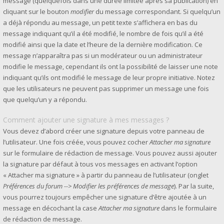
message (quelquefois dans une durée limitée après sa publication) en
cliquant sur le bouton
modifier
du message correspondant. Si quelqu’un
a déjà répondu au message, un petit texte s’affichera en bas du
message indiquant qu’il a été modifié, le nombre de fois qu’il a été
modifié ainsi que la date et l’heure de la dernière modification. Ce
message n’apparaîtra pas si un modérateur ou un administrateur
modifie le message, cependant ils ont la possibilité de laisser une note
indiquant qu’ils ont modifié le message de leur propre initiative. Notez
que les utilisateurs ne peuvent pas supprimer un message une fois
que quelqu’un y a répondu.
Comment ajouter une signature à mes messages ?
Vous devez d’abord créer une signature depuis votre panneau de
l’utilisateur. Une fois créée, vous pouvez cocher
Attacher ma signature
sur le formulaire de rédaction de message. Vous pouvez aussi ajouter
la signature par défaut à tous vos messages en activant l’option
« Attacher ma signature » à partir du panneau de l’utilisateur (onglet
Préférences du forum --> Modifier les préférences de message
). Par la suite,
vous pourrez toujours empêcher une signature d’être ajoutée à un
message en décochant la case
Attacher ma signature
dans le formulaire
de rédaction de message.