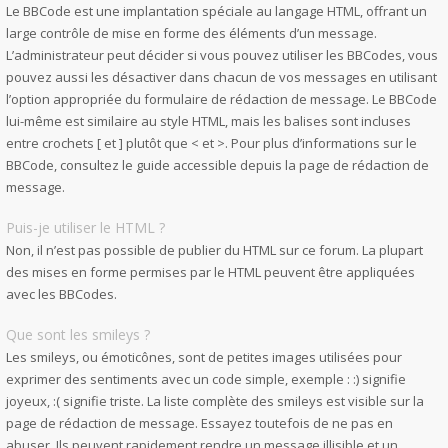
Le BBCode est une implantation spéciale au langage HTML, offrant un
large contrôle de mise en forme des éléments d’un message.
L’administrateur peut décider si vous pouvez utiliser les BBCodes, vous
pouvez aussi les désactiver dans chacun de vos messages en utilisant
l’option appropriée du formulaire de rédaction de message. Le BBCode
lui-même est similaire au style HTML, mais les balises sont incluses
entre crochets [ et ] plutôt que < et >. Pour plus d’informations sur le
BBCode, consultez le guide accessible depuis la page de rédaction de
message.
Puis-je utiliser le HTML ?
Non, il n’est pas possible de publier du HTML sur ce forum. La plupart
des mises en forme permises par le HTML peuvent être appliquées
avec les BBCodes.
Que sont les smileys ?
Les smileys, ou émoticônes, sont de petites images utilisées pour
exprimer des sentiments avec un code simple, exemple : :) signifie
joyeux, :( signifie triste. La liste complète des smileys est visible sur la
page de rédaction de message. Essayez toutefois de ne pas en
abuser. Ils peuvent rapidement rendre un message illisible et un