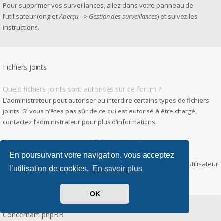
Pour supprimer vos surveillances, allez dans votre panneau de
l’utilisateur (onglet
Aperçu --> Gestion des surveillances
) et suivez les
instructions.
Fichiers joints
Quels fichiers joints sont autorisés sur ce forum ?
L’administrateur peut autoriser ou interdire certains types de fichiers
joints. Si vous n’êtes pas sûr de ce qui est autorisé à être chargé,
contactez l’administrateur pour plus d’informations.
Comment trouver tous mes fichiers joints ?
Pour accéder à la liste des fichiers que vous avez joints à vos
En poursuivant votre navigation, vous acceptez
messages et messages privés, allez dans votre panneau de l’utilisateur
l’utilisation de cookies.
En savoir plus
puis
Gestion des fichiers joints
.
OK
Concernant phpBB