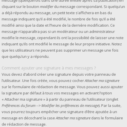
message (quelquefois dans une durée limitée après sa publication) en
cliquant sur le bouton
modifier
du message correspondant. Si quelqu’un
a déjà répondu au message, un petit texte s’affichera en bas du
message indiquant qu’il a été modifié, le nombre de fois qu’il a été
modifié ainsi que la date et l’heure de la dernière modification. Ce
message n’apparaîtra pas si un modérateur ou un administrateur
modifie le message, cependant ils ont la possibilité de laisser une note
indiquant qu’ils ont modifié le message de leur propre initiative. Notez
que les utilisateurs ne peuvent pas supprimer un message une fois
que quelqu’un y a répondu.
Comment ajouter une signature à mes messages ?
Vous devez d’abord créer une signature depuis votre panneau de
l’utilisateur. Une fois créée, vous pouvez cocher
Attacher ma signature
sur le formulaire de rédaction de message. Vous pouvez aussi ajouter
la signature par défaut à tous vos messages en activant l’option
« Attacher ma signature » à partir du panneau de l’utilisateur (onglet
Préférences du forum --> Modifier les préférences de message
). Par la suite,
vous pourrez toujours empêcher une signature d’être ajoutée à un
message en décochant la case
Attacher ma signature
dans le formulaire
de rédaction de message.