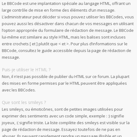
Le BBCode est une implantation spéciale au langage HTML, offrant un
large contrôle de mise en forme des éléments d’un message.
L’administrateur peut décider si vous pouvez utiliser les BBCodes, vous
pouvez aussi les désactiver dans chacun de vos messages en utilisant
l’option appropriée du formulaire de rédaction de message. Le BBCode
lui-même est similaire au style HTML, mais les balises sont incluses
entre crochets [ et ] plutôt que < et >. Pour plus d’informations sur le
BBCode, consultez le guide accessible depuis la page de rédaction de
message.
Puis-je utiliser le HTML ?
Non, il n’est pas possible de publier du HTML sur ce forum. La plupart
des mises en forme permises par le HTML peuvent être appliquées
avec les BBCodes.
Que sont les smileys ?
Les smileys, ou émoticônes, sont de petites images utilisées pour
exprimer des sentiments avec un code simple, exemple : :) signifie
joyeux, :( signifie triste. La liste complète des smileys est visible sur la
page de rédaction de message. Essayez toutefois de ne pas en
abuser. Ils peuvent rapidement rendre un message illisible et un