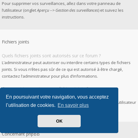
Pour supprimer vos surveillances, allez dans votre panneau de
l’utilisateur (onglet
Aperçu --> Gestion des surveillances
) et suivez les
instructions.
Fichiers joints
Quels fichiers joints sont autorisés sur ce forum ?
L’administrateur peut autoriser ou interdire certains types de fichiers
joints. Si vous n’êtes pas sûr de ce qui est autorisé à être chargé,
contactez l’administrateur pour plus d’informations.
Comment trouver tous mes fichiers joints ?
Pour accéder à la liste des fichiers que vous avez joints à vos
En poursuivant votre navigation, vous acceptez
messages et messages privés, allez dans votre panneau de l’utilisateur
l’utilisation de cookies.
En savoir plus
puis
Gestion des fichiers joints
.
OK
Concernant phpBB