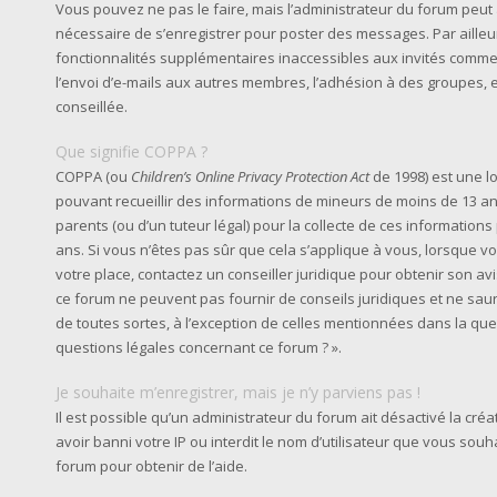
Vous pouvez ne pas le faire, mais l’administrateur du forum peut a
nécessaire de s’enregistrer pour poster des messages. Par ailleu
fonctionnalités supplémentaires inaccessibles aux invités comme
l’envoi d’e-mails aux autres membres, l’adhésion à des groupes, e
conseillée.
Que signifie COPPA ?
COPPA (ou
Children’s Online Privacy Protection Act
de 1998) est une lo
pouvant recueillir des informations de mineurs de moins de 13 an
parents (ou d’un tuteur légal) pour la collecte de ces information
ans. Si vous n’êtes pas sûr que cela s’applique à vous, lorsque v
votre place, contactez un conseiller juridique pour obtenir son av
ce forum ne peuvent pas fournir de conseils juridiques et ne sau
de toutes sortes, à l’exception de celles mentionnées dans la que
questions légales concernant ce forum ? ».
Je souhaite m’enregistrer, mais je n’y parviens pas !
Il est possible qu’un administrateur du forum ait désactivé la cr
avoir banni votre IP ou interdit le nom d’utilisateur que vous souh
forum pour obtenir de l’aide.