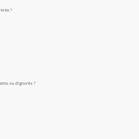
rente ?
amis ou d’ignorés ?