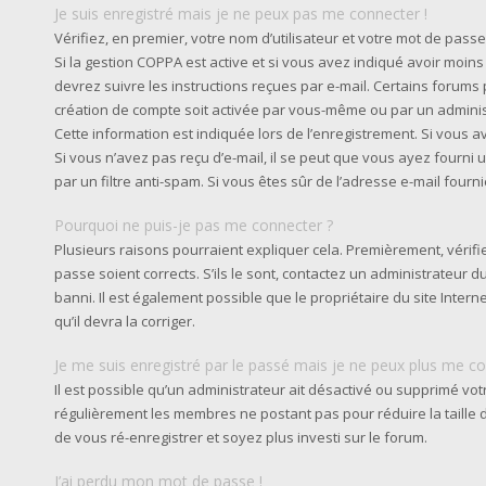
Je suis enregistré mais je ne peux pas me connecter !
Vérifiez, en premier, votre nom d’utilisateur et votre mot de passe. S
Si la gestion COPPA est active et si vous avez indiqué avoir moins
devrez suivre les instructions reçues par e-mail. Certains forum
création de compte soit activée par vous-même ou par un admini
Cette information est indiquée lors de l’enregistrement. Si vous av
Si vous n’avez pas reçu d’e-mail, il se peut que vous ayez fourni u
par un filtre anti-spam. Si vous êtes sûr de l’adresse e-mail fourn
Pourquoi ne puis-je pas me connecter ?
Plusieurs raisons pourraient expliquer cela. Premièrement, vérifie
passe soient corrects. S’ils le sont, contactez un administrateur 
banni. Il est également possible que le propriétaire du site Intern
qu’il devra la corriger.
Je me suis enregistré par le passé mais je ne peux plus me co
Il est possible qu’un administrateur ait désactivé ou supprimé vot
régulièrement les membres ne postant pas pour réduire la taille d
de vous ré-enregistrer et soyez plus investi sur le forum.
J’ai perdu mon mot de passe !