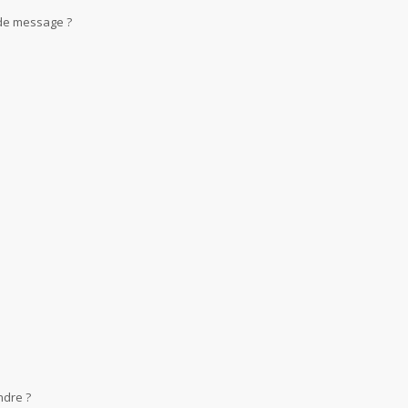
 de message ?
ndre ?