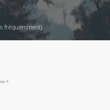
ées fréquemment)
ter ?!