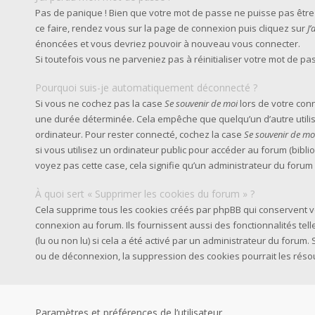
Pas de panique ! Bien que votre mot de passe ne puisse pas être ré
ce faire, rendez vous sur la page de connexion puis cliquez sur
J
énoncées et vous devriez pouvoir à nouveau vous connecter.
Si toutefois vous ne parveniez pas à réinitialiser votre mot de p
Pourquoi suis-je automatiquement déconnecté ?
Si vous ne cochez pas la case
Se souvenir de moi
lors de votre con
une durée déterminée. Cela empêche que quelqu’un d’autre utilise
ordinateur. Pour rester connecté, cochez la case
Se souvenir de mo
si vous utilisez un ordinateur public pour accéder au forum (biblio
voyez pas cette case, cela signifie qu’un administrateur du forum 
À quoi sert « Supprimer les cookies du forum » ?
Cela supprime tous les cookies créés par phpBB qui conservent vo
connexion au forum. Ils fournissent aussi des fonctionnalités tel
(lu ou non lu) si cela a été activé par un administrateur du foru
ou de déconnexion, la suppression des cookies pourrait les réso
Paramètres et préférences de l’utilisateur