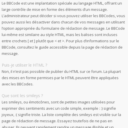
Le BBCode est une implantation spéciale au langage HTML, offrant un
large contrôle de mise en forme des éléments d’un message.
L’administrateur peut décider si vous pouvez utiliser les BBCodes, vous
pouvez aussi les désactiver dans chacun de vos messages en utilisant
l’option appropriée du formulaire de rédaction de message. Le BBCode
lui-même est similaire au style HTML, mais les balises sont incluses
entre crochets [ et ] plutôt que < et >. Pour plus d’informations sur le
BBCode, consultez le guide accessible depuis la page de rédaction de
message.
Puis-je utiliser le HTML ?
Non, il n’est pas possible de publier du HTML sur ce forum. La plupart
des mises en forme permises par le HTML peuvent être appliquées
avec les BBCodes.
Que sont les smileys ?
Les smileys, ou émoticônes, sont de petites images utilisées pour
exprimer des sentiments avec un code simple, exemple : :) signifie
joyeux, :( signifie triste. La liste complète des smileys est visible sur la
page de rédaction de message. Essayez toutefois de ne pas en
abuser. Ils peuvent rapidement rendre un message illisible et un