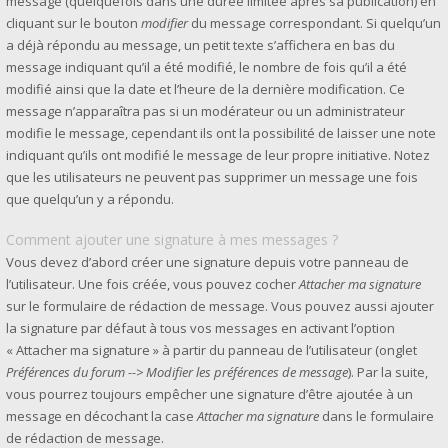
message (quelquefois dans une durée limitée après sa publication) en
cliquant sur le bouton
modifier
du message correspondant. Si quelqu’un
a déjà répondu au message, un petit texte s’affichera en bas du
message indiquant qu’il a été modifié, le nombre de fois qu’il a été
modifié ainsi que la date et l’heure de la dernière modification. Ce
message n’apparaîtra pas si un modérateur ou un administrateur
modifie le message, cependant ils ont la possibilité de laisser une note
indiquant qu’ils ont modifié le message de leur propre initiative. Notez
que les utilisateurs ne peuvent pas supprimer un message une fois
que quelqu’un y a répondu.
Comment ajouter une signature à mes messages ?
Vous devez d’abord créer une signature depuis votre panneau de
l’utilisateur. Une fois créée, vous pouvez cocher
Attacher ma signature
sur le formulaire de rédaction de message. Vous pouvez aussi ajouter
la signature par défaut à tous vos messages en activant l’option
« Attacher ma signature » à partir du panneau de l’utilisateur (onglet
Préférences du forum --> Modifier les préférences de message
). Par la suite,
vous pourrez toujours empêcher une signature d’être ajoutée à un
message en décochant la case
Attacher ma signature
dans le formulaire
de rédaction de message.