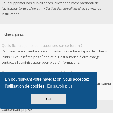
Pour supprimer vos surveillances, allez dans votre panneau de
l’utilisateur (onglet
Aperçu --> Gestion des surveillances
) et suivez les
instructions.
Fichiers joints
Quels fichiers joints sont autorisés sur ce forum ?
L’administrateur peut autoriser ou interdire certains types de fichiers
joints. Si vous n’êtes pas sûr de ce qui est autorisé à être chargé,
contactez l’administrateur pour plus d’informations.
Comment trouver tous mes fichiers joints ?
Pour accéder à la liste des fichiers que vous avez joints à vos
En poursuivant votre navigation, vous acceptez
messages et messages privés, allez dans votre panneau de l’utilisateur
l’utilisation de cookies.
En savoir plus
puis
Gestion des fichiers joints
.
OK
Concernant phpBB