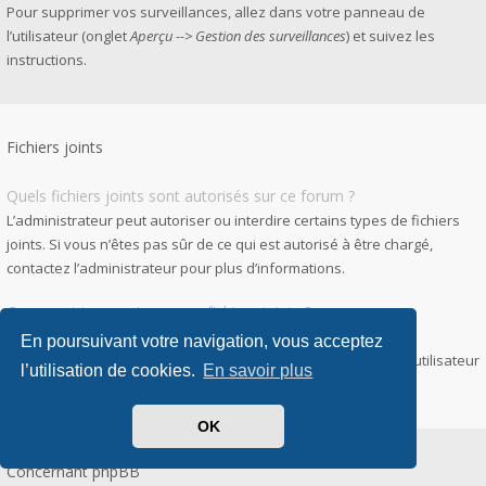
Pour supprimer vos surveillances, allez dans votre panneau de
l’utilisateur (onglet
Aperçu --> Gestion des surveillances
) et suivez les
instructions.
Fichiers joints
Quels fichiers joints sont autorisés sur ce forum ?
L’administrateur peut autoriser ou interdire certains types de fichiers
joints. Si vous n’êtes pas sûr de ce qui est autorisé à être chargé,
contactez l’administrateur pour plus d’informations.
Comment trouver tous mes fichiers joints ?
Pour accéder à la liste des fichiers que vous avez joints à vos
En poursuivant votre navigation, vous acceptez
messages et messages privés, allez dans votre panneau de l’utilisateur
l’utilisation de cookies.
En savoir plus
puis
Gestion des fichiers joints
.
OK
Concernant phpBB