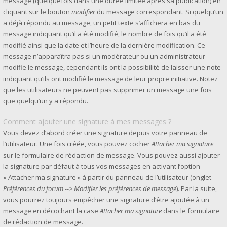
message (quelquefois dans une durée limitée après sa publication) en
cliquant sur le bouton
modifier
du message correspondant. Si quelqu’un
a déjà répondu au message, un petit texte s’affichera en bas du
message indiquant qu’il a été modifié, le nombre de fois qu’il a été
modifié ainsi que la date et l’heure de la dernière modification. Ce
message n’apparaîtra pas si un modérateur ou un administrateur
modifie le message, cependant ils ont la possibilité de laisser une note
indiquant qu’ils ont modifié le message de leur propre initiative. Notez
que les utilisateurs ne peuvent pas supprimer un message une fois
que quelqu’un y a répondu.
Comment ajouter une signature à mes messages ?
Vous devez d’abord créer une signature depuis votre panneau de
l’utilisateur. Une fois créée, vous pouvez cocher
Attacher ma signature
sur le formulaire de rédaction de message. Vous pouvez aussi ajouter
la signature par défaut à tous vos messages en activant l’option
« Attacher ma signature » à partir du panneau de l’utilisateur (onglet
Préférences du forum --> Modifier les préférences de message
). Par la suite,
vous pourrez toujours empêcher une signature d’être ajoutée à un
message en décochant la case
Attacher ma signature
dans le formulaire
de rédaction de message.