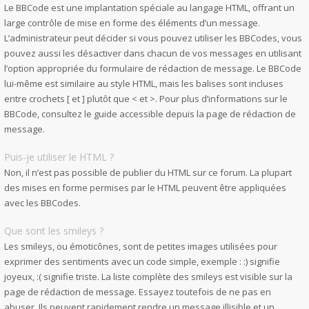
Le BBCode est une implantation spéciale au langage HTML, offrant un
large contrôle de mise en forme des éléments d’un message.
L’administrateur peut décider si vous pouvez utiliser les BBCodes, vous
pouvez aussi les désactiver dans chacun de vos messages en utilisant
l’option appropriée du formulaire de rédaction de message. Le BBCode
lui-même est similaire au style HTML, mais les balises sont incluses
entre crochets [ et ] plutôt que < et >. Pour plus d’informations sur le
BBCode, consultez le guide accessible depuis la page de rédaction de
message.
Puis-je utiliser le HTML ?
Non, il n’est pas possible de publier du HTML sur ce forum. La plupart
des mises en forme permises par le HTML peuvent être appliquées
avec les BBCodes.
Que sont les smileys ?
Les smileys, ou émoticônes, sont de petites images utilisées pour
exprimer des sentiments avec un code simple, exemple : :) signifie
joyeux, :( signifie triste. La liste complète des smileys est visible sur la
page de rédaction de message. Essayez toutefois de ne pas en
abuser. Ils peuvent rapidement rendre un message illisible et un