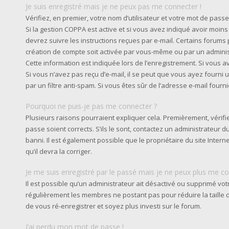
Je suis enregistré mais je ne peux pas me connecter !
Vérifiez, en premier, votre nom d’utilisateur et votre mot de passe. S
Si la gestion COPPA est active et si vous avez indiqué avoir moins
devrez suivre les instructions reçues par e-mail. Certains forum
création de compte soit activée par vous-même ou par un admini
Cette information est indiquée lors de l’enregistrement. Si vous av
Si vous n’avez pas reçu d’e-mail, il se peut que vous ayez fourni u
par un filtre anti-spam. Si vous êtes sûr de l’adresse e-mail fourn
Pourquoi ne puis-je pas me connecter ?
Plusieurs raisons pourraient expliquer cela. Premièrement, vérifie
passe soient corrects. S’ils le sont, contactez un administrateur 
banni. Il est également possible que le propriétaire du site Intern
qu’il devra la corriger.
Je me suis enregistré par le passé mais je ne peux plus me co
Il est possible qu’un administrateur ait désactivé ou supprimé vot
régulièrement les membres ne postant pas pour réduire la taille d
de vous ré-enregistrer et soyez plus investi sur le forum.
J’ai perdu mon mot de passe !