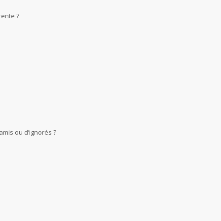
rente ?
amis ou d’ignorés ?