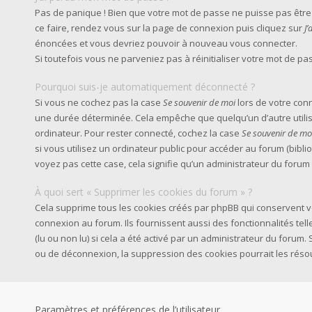
Pas de panique ! Bien que votre mot de passe ne puisse pas être ré
ce faire, rendez vous sur la page de connexion puis cliquez sur
J
énoncées et vous devriez pouvoir à nouveau vous connecter.
Si toutefois vous ne parveniez pas à réinitialiser votre mot de p
Pourquoi suis-je automatiquement déconnecté ?
Si vous ne cochez pas la case
Se souvenir de moi
lors de votre con
une durée déterminée. Cela empêche que quelqu’un d’autre utilise
ordinateur. Pour rester connecté, cochez la case
Se souvenir de mo
si vous utilisez un ordinateur public pour accéder au forum (biblio
voyez pas cette case, cela signifie qu’un administrateur du forum 
À quoi sert « Supprimer les cookies du forum » ?
Cela supprime tous les cookies créés par phpBB qui conservent vo
connexion au forum. Ils fournissent aussi des fonctionnalités tel
(lu ou non lu) si cela a été activé par un administrateur du foru
ou de déconnexion, la suppression des cookies pourrait les réso
Paramètres et préférences de l’utilisateur