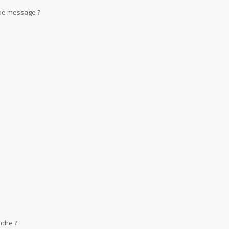
 de message ?
ndre ?