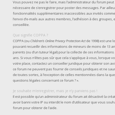
Vous pouvez ne pas le faire, mais l’administrateur du forum peut a
nécessaire de s’enregistrer pour poster des messages. Par ailleu
fonctionnalités supplémentaires inaccessibles aux invités comme
l’envoi d’e-mails aux autres membres, l’adhésion à des groupes, e
conseillée.
Que signifie COPPA ?
COPPA (ou
Children’s Online Privacy Protection Act
de 1998) est une lo
pouvant recueillir des informations de mineurs de moins de 13 an
parents (ou d’un tuteur légal) pour la collecte de ces information
ans. Si vous n’êtes pas sûr que cela s’applique à vous, lorsque v
votre place, contactez un conseiller juridique pour obtenir son av
ce forum ne peuvent pas fournir de conseils juridiques et ne sau
de toutes sortes, à l’exception de celles mentionnées dans la que
questions légales concernant ce forum ? ».
Je souhaite m’enregistrer, mais je n’y parviens pas !
Il est possible qu’un administrateur du forum ait désactivé la cr
avoir banni votre IP ou interdit le nom d’utilisateur que vous souh
forum pour obtenir de l’aide.