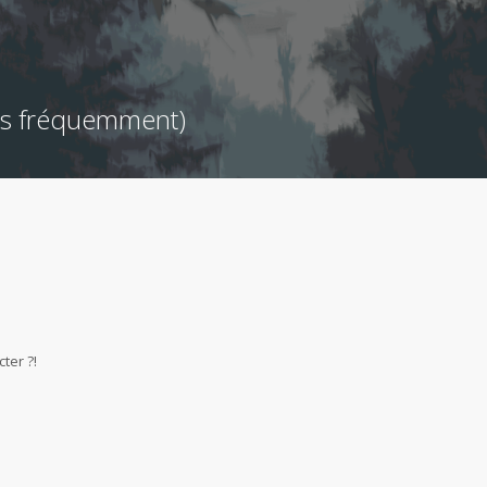
ées fréquemment)
ter ?!