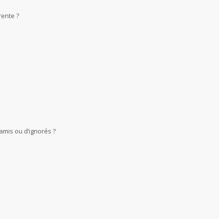
rente ?
amis ou d’ignorés ?