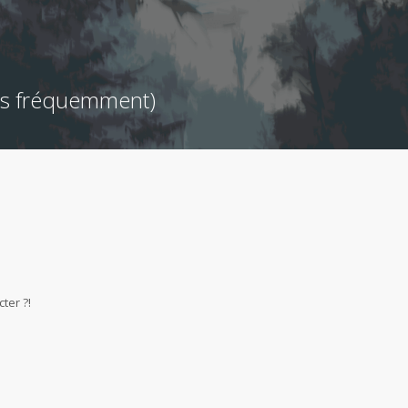
ées fréquemment)
ter ?!