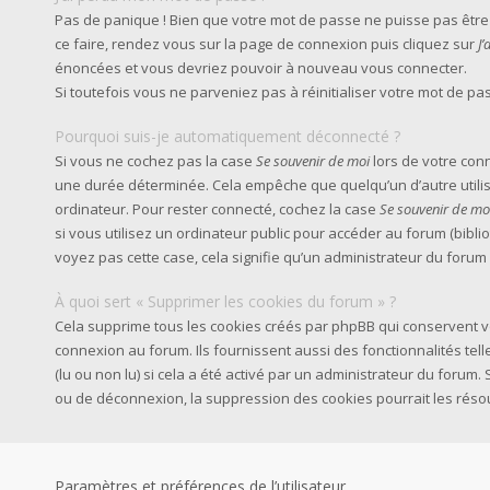
Pas de panique ! Bien que votre mot de passe ne puisse pas être ré
ce faire, rendez vous sur la page de connexion puis cliquez sur
J
énoncées et vous devriez pouvoir à nouveau vous connecter.
Si toutefois vous ne parveniez pas à réinitialiser votre mot de p
Pourquoi suis-je automatiquement déconnecté ?
Si vous ne cochez pas la case
Se souvenir de moi
lors de votre con
une durée déterminée. Cela empêche que quelqu’un d’autre utilise
ordinateur. Pour rester connecté, cochez la case
Se souvenir de mo
si vous utilisez un ordinateur public pour accéder au forum (biblio
voyez pas cette case, cela signifie qu’un administrateur du forum 
À quoi sert « Supprimer les cookies du forum » ?
Cela supprime tous les cookies créés par phpBB qui conservent vo
connexion au forum. Ils fournissent aussi des fonctionnalités tel
(lu ou non lu) si cela a été activé par un administrateur du foru
ou de déconnexion, la suppression des cookies pourrait les réso
Paramètres et préférences de l’utilisateur