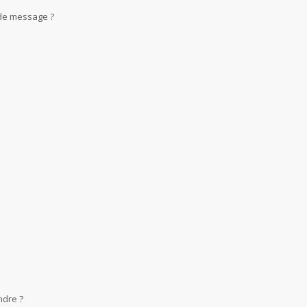
 de message ?
ndre ?