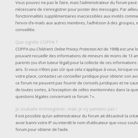
Vous pouvez ne pas le faire, mais l’administrateur du forum peut a
nécessaire de s’enregistrer pour poster des messages. Par ailleu
fonctionnalités supplémentaires inaccessibles aux invités comme
l’envoi d’e-mails aux autres membres, l’adhésion à des groupes, e
conseillée.
Que signifie COPPA ?
COPPA (ou
Children’s Online Privacy Protection Act
de 1998) est une lo
pouvant recueillir des informations de mineurs de moins de 13 an
parents (ou d’un tuteur légal) pour la collecte de ces information
ans. Si vous n’êtes pas sûr que cela s’applique à vous, lorsque v
votre place, contactez un conseiller juridique pour obtenir son av
ce forum ne peuvent pas fournir de conseils juridiques et ne sau
de toutes sortes, à l’exception de celles mentionnées dans la que
questions légales concernant ce forum ? ».
Je souhaite m’enregistrer, mais je n’y parviens pas !
Il est possible qu’un administrateur du forum ait désactivé la cr
avoir banni votre IP ou interdit le nom d’utilisateur que vous souh
forum pour obtenir de l’aide.