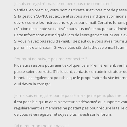
Je suis enregistré mais je ne peux pas me connecter !
Vérifiez, en premier, votre nom d’utilisateur et votre mot de passe. S
Si la gestion COPPA est active et si vous avez indiqué avoir moins
devrez suivre les instructions reçues par e-mail. Certains forum
création de compte soit activée par vous-même ou par un admini
Cette information est indiquée lors de l’enregistrement. Si vous av
Si vous n’avez pas reçu d’e-mail, il se peut que vous ayez fourni u
par un filtre anti-spam. Si vous êtes sûr de l’adresse e-mail fourn
Pourquoi ne puis-je pas me connecter ?
Plusieurs raisons pourraient expliquer cela. Premièrement, vérifie
passe soient corrects. S’ils le sont, contactez un administrateur 
banni. Il est également possible que le propriétaire du site Intern
qu’il devra la corriger.
Je me suis enregistré par le passé mais je ne peux plus me co
Il est possible qu’un administrateur ait désactivé ou supprimé vot
régulièrement les membres ne postant pas pour réduire la taille d
de vous ré-enregistrer et soyez plus investi sur le forum.
J’ai perdu mon mot de passe !