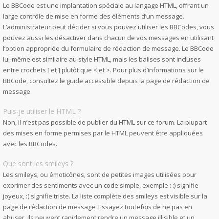
Le BBCode est une implantation spéciale au langage HTML, offrant un
large contrôle de mise en forme des éléments d’un message.
L’administrateur peut décider si vous pouvez utiliser les BBCodes, vous
pouvez aussi les désactiver dans chacun de vos messages en utilisant
l’option appropriée du formulaire de rédaction de message. Le BBCode
lui-même est similaire au style HTML, mais les balises sont incluses
entre crochets [ et ] plutôt que < et >. Pour plus d’informations sur le
BBCode, consultez le guide accessible depuis la page de rédaction de
message.
Puis-je utiliser le HTML ?
Non, il n’est pas possible de publier du HTML sur ce forum. La plupart
des mises en forme permises par le HTML peuvent être appliquées
avec les BBCodes.
Que sont les smileys ?
Les smileys, ou émoticônes, sont de petites images utilisées pour
exprimer des sentiments avec un code simple, exemple : :) signifie
joyeux, :( signifie triste. La liste complète des smileys est visible sur la
page de rédaction de message. Essayez toutefois de ne pas en
abuser. Ils peuvent rapidement rendre un message illisible et un