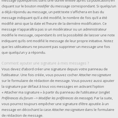
message (quelquefois dans une durée limitée après sa publication) en
cliquant sur le bouton
modifier
du message correspondant. Si quelqu’un
a déjà répondu au message, un petit texte s’affichera en bas du
message indiquant qu’il a été modifié, le nombre de fois qu’il a été
modifié ainsi que la date et l’heure de la dernière modification. Ce
message n’apparaîtra pas si un modérateur ou un administrateur
modifie le message, cependant ils ont la possibilité de laisser une note
indiquant qu’ils ont modifié le message de leur propre initiative. Notez
que les utilisateurs ne peuvent pas supprimer un message une fois
que quelqu’un y a répondu.
Comment ajouter une signature à mes messages ?
Vous devez d’abord créer une signature depuis votre panneau de
l’utilisateur. Une fois créée, vous pouvez cocher
Attacher ma signature
sur le formulaire de rédaction de message. Vous pouvez aussi ajouter
la signature par défaut à tous vos messages en activant l’option
« Attacher ma signature » à partir du panneau de l’utilisateur (onglet
Préférences du forum --> Modifier les préférences de message
). Par la suite,
vous pourrez toujours empêcher une signature d’être ajoutée à un
message en décochant la case
Attacher ma signature
dans le formulaire
de rédaction de message.