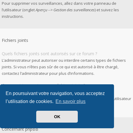
Pour supprimer vos surveillances, allez dans votre panneau de
l’utilisateur (onglet
Aperçu --> Gestion des surveillances
) et suivez les
instructions.
Fichiers joints
Quels fichiers joints sont autorisés sur ce forum ?
L’administrateur peut autoriser ou interdire certains types de fichiers
joints. Si vous n’êtes pas sûr de ce qui est autorisé à être chargé,
contactez l’administrateur pour plus d’informations.
Comment trouver tous mes fichiers joints ?
Pour accéder à la liste des fichiers que vous avez joints à vos
En poursuivant votre navigation, vous acceptez
messages et messages privés, allez dans votre panneau de l’utilisateur
l’utilisation de cookies.
En savoir plus
puis
Gestion des fichiers joints
.
OK
Concernant phpBB