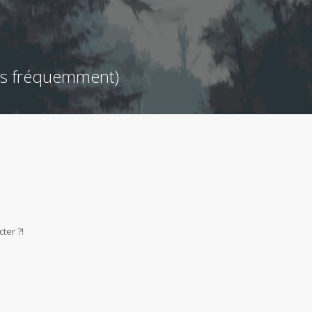
ées fréquemment)
ter ?!