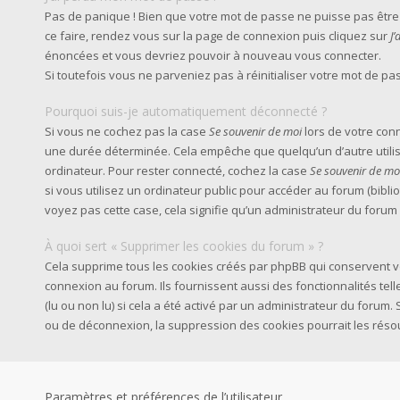
Pas de panique ! Bien que votre mot de passe ne puisse pas être ré
ce faire, rendez vous sur la page de connexion puis cliquez sur
J
énoncées et vous devriez pouvoir à nouveau vous connecter.
Si toutefois vous ne parveniez pas à réinitialiser votre mot de p
Pourquoi suis-je automatiquement déconnecté ?
Si vous ne cochez pas la case
Se souvenir de moi
lors de votre con
une durée déterminée. Cela empêche que quelqu’un d’autre utilise
ordinateur. Pour rester connecté, cochez la case
Se souvenir de mo
si vous utilisez un ordinateur public pour accéder au forum (biblio
voyez pas cette case, cela signifie qu’un administrateur du forum 
À quoi sert « Supprimer les cookies du forum » ?
Cela supprime tous les cookies créés par phpBB qui conservent vo
connexion au forum. Ils fournissent aussi des fonctionnalités tel
(lu ou non lu) si cela a été activé par un administrateur du foru
ou de déconnexion, la suppression des cookies pourrait les réso
Paramètres et préférences de l’utilisateur