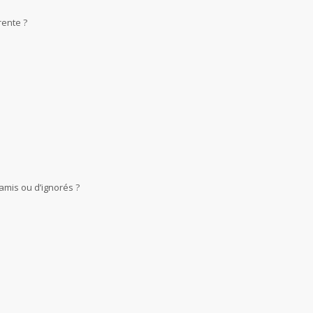
rente ?
amis ou d’ignorés ?