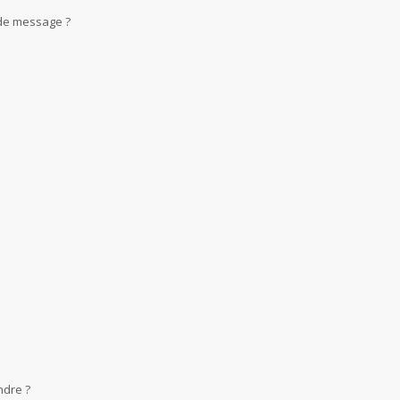
 de message ?
ndre ?