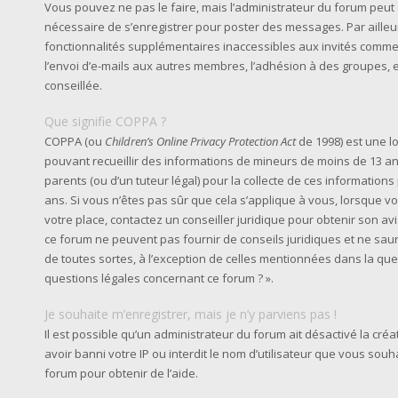
Vous pouvez ne pas le faire, mais l’administrateur du forum peut a
nécessaire de s’enregistrer pour poster des messages. Par ailleu
fonctionnalités supplémentaires inaccessibles aux invités comme
l’envoi d’e-mails aux autres membres, l’adhésion à des groupes, e
conseillée.
Que signifie COPPA ?
COPPA (ou
Children’s Online Privacy Protection Act
de 1998) est une lo
pouvant recueillir des informations de mineurs de moins de 13 an
parents (ou d’un tuteur légal) pour la collecte de ces information
ans. Si vous n’êtes pas sûr que cela s’applique à vous, lorsque v
votre place, contactez un conseiller juridique pour obtenir son av
ce forum ne peuvent pas fournir de conseils juridiques et ne sau
de toutes sortes, à l’exception de celles mentionnées dans la que
questions légales concernant ce forum ? ».
Je souhaite m’enregistrer, mais je n’y parviens pas !
Il est possible qu’un administrateur du forum ait désactivé la cr
avoir banni votre IP ou interdit le nom d’utilisateur que vous souh
forum pour obtenir de l’aide.