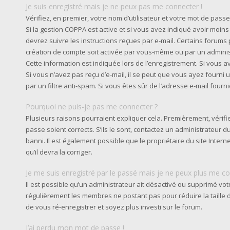
Je suis enregistré mais je ne peux pas me connecter !
Vérifiez, en premier, votre nom d’utilisateur et votre mot de passe. S
Si la gestion COPPA est active et si vous avez indiqué avoir moins
devrez suivre les instructions reçues par e-mail. Certains forum
création de compte soit activée par vous-même ou par un admini
Cette information est indiquée lors de l’enregistrement. Si vous av
Si vous n’avez pas reçu d’e-mail, il se peut que vous ayez fourni u
par un filtre anti-spam. Si vous êtes sûr de l’adresse e-mail fourn
Pourquoi ne puis-je pas me connecter ?
Plusieurs raisons pourraient expliquer cela. Premièrement, vérifie
passe soient corrects. S’ils le sont, contactez un administrateur 
banni. Il est également possible que le propriétaire du site Intern
qu’il devra la corriger.
Je me suis enregistré par le passé mais je ne peux plus me co
Il est possible qu’un administrateur ait désactivé ou supprimé vot
régulièrement les membres ne postant pas pour réduire la taille d
de vous ré-enregistrer et soyez plus investi sur le forum.
J’ai perdu mon mot de passe !