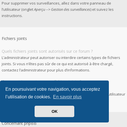
Pour supprimer vos surveillances, allez dans votre panneau de
l’utilisateur (onglet
Aperçu --> Gestion des surveillances
) et suivez les
instructions.
Fichiers joints
Quels fichiers joints sont autorisés sur ce forum ?
L’administrateur peut autoriser ou interdire certains types de fichiers
joints. Si vous n’êtes pas sûr de ce qui est autorisé à être chargé,
contactez l’administrateur pour plus d’informations.
Comment trouver tous mes fichiers joints ?
Pour accéder à la liste des fichiers que vous avez joints à vos
En poursuivant votre navigation, vous acceptez
messages et messages privés, allez dans votre panneau de l’utilisateur
l’utilisation de cookies.
En savoir plus
puis
Gestion des fichiers joints
.
OK
Concernant phpBB