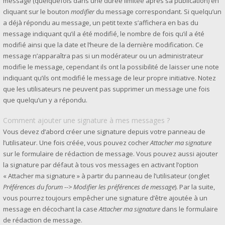
message (quelquefois dans une durée limitée après sa publication) en
cliquant sur le bouton
modifier
du message correspondant. Si quelqu’un
a déjà répondu au message, un petit texte s’affichera en bas du
message indiquant qu’il a été modifié, le nombre de fois qu’il a été
modifié ainsi que la date et l’heure de la dernière modification. Ce
message n’apparaîtra pas si un modérateur ou un administrateur
modifie le message, cependant ils ont la possibilité de laisser une note
indiquant qu’ils ont modifié le message de leur propre initiative. Notez
que les utilisateurs ne peuvent pas supprimer un message une fois
que quelqu’un y a répondu.
Comment ajouter une signature à mes messages ?
Vous devez d’abord créer une signature depuis votre panneau de
l’utilisateur. Une fois créée, vous pouvez cocher
Attacher ma signature
sur le formulaire de rédaction de message. Vous pouvez aussi ajouter
la signature par défaut à tous vos messages en activant l’option
« Attacher ma signature » à partir du panneau de l’utilisateur (onglet
Préférences du forum --> Modifier les préférences de message
). Par la suite,
vous pourrez toujours empêcher une signature d’être ajoutée à un
message en décochant la case
Attacher ma signature
dans le formulaire
de rédaction de message.