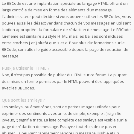
Le BBCode est une implantation spéciale au langage HTML, offrant un
large contrôle de mise en forme des éléments d’un message.
L’administrateur peut décider si vous pouvez utiliser les BBCodes, vous
pouvez aussi les désactiver dans chacun de vos messages en utilisant
l’option appropriée du formulaire de rédaction de message. Le BBCode
lui-même est similaire au style HTML, mais les balises sont incluses
entre crochets [ et ] plutôt que < et >. Pour plus d’informations sur le
BBCode, consultez le guide accessible depuis la page de rédaction de
message.
Puis-je utiliser le HTML ?
Non, il n’est pas possible de publier du HTML sur ce forum. La plupart
des mises en forme permises par le HTML peuvent être appliquées
avec les BBCodes.
Que sont les smileys ?
Les smileys, ou émoticônes, sont de petites images utilisées pour
exprimer des sentiments avec un code simple, exemple : :) signifie
joyeux, :( signifie triste. La liste complète des smileys est visible sur la
page de rédaction de message. Essayez toutefois de ne pas en
abuser. Ils peuvent rapidement rendre un message illisible et un