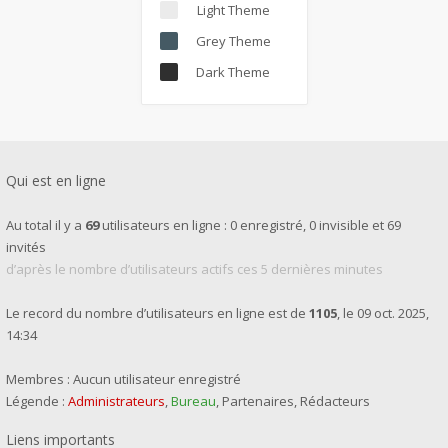
Light Theme
Grey Theme
Dark Theme
Qui est en ligne
Au total il y a
69
utilisateurs en ligne : 0 enregistré, 0 invisible et 69
invités
d’après le nombre d’utilisateurs actifs ces 5 dernières minutes
Le record du nombre d’utilisateurs en ligne est de
1105
, le 09 oct. 2025,
14:34
Membres : Aucun utilisateur enregistré
Légende :
Administrateurs
,
Bureau
,
Partenaires
,
Rédacteurs
Liens importants