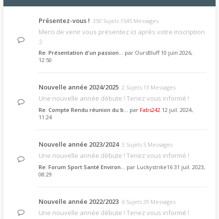
Présentez-vous !
350 Sujets 1545 Messages
Merci de venir vous présentez ici après votre inscription
;)
Re: Présentation d'un passion…
par
OursBluff
10 juin 2026,
12:50
Nouvelle année 2024/2025
2 Sujets 13 Messages
Une nouvelle année débute ! Tenez vous informé !
Re: Compte Rendu réunion du b…
par
Fabs242
12 juil. 2024,
11:24
Nouvelle année 2023/2024
3 Sujets 5 Messages
Une nouvelle année débute ! Tenez vous informé !
Re: Forum Sport Santé Environ…
par
Luckystrike16
31 juil. 2023,
08:29
Nouvelle année 2022/2023
6 Sujets 29 Messages
Une nouvelle année débute ! Tenez vous informé !