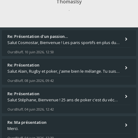
Thomaslsy
.
Re: Présentation d'un passion…
Salut Cosmostar, Bienvenue ! Les paris sportifs en plus du poker, c'est ce que je fais aussi. Surtout la NBA, je mise su
OursBluff
10 juin 2026, 12:50
,
Re: Présentation
Salut Alain, Rugby et poker, j'aime bien le mélange. Tu suis le rugby du coin ? Moi j'essaie d'aller voir des matchs de
OursBluff
08 juin 2026, 09:42
,
Re: Présentation
Salut Stéphane, Bienvenue ! 25 ans de poker c'est du vécu quand même. Moi je suis relativementnouveau (2018) mais j'ai a
OursBluff
04 juin 2026, 12:42
,
Re: Ma présentation
Merci.
OursBluff
04 juin 2026, 12:30