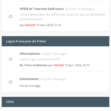
OPEN et Tournois Extérieurs
46 Sujets 72 Messages
Venez présenter les différents tournois qui se déroulent
prochainement
par
Fabs242
25 mars 2024, 21:22
Ligue Française de Poher
Informations
4 Sujets 7 Messages
Tout ce qui concerne la LFP
Re: Fiche d'adhésion
par
Fabs242
13 janv. 2026, 20:19
Evènements
0 Sujets 0 Messages
Pas de message
FFPA