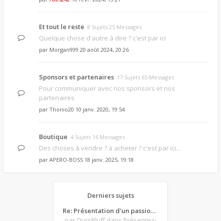
Et tout le reste
8 Sujets 25 Messages
Quelque chose d'autre à dire ? c'est par ici
par
Morgan999
20 août 2024, 20:26
Sponsors et partenaires
17 Sujets 65 Messages
Pour communiquer avec nos sponsors et nos
partenaires
par
Thonio20
10 janv. 2020, 19:54
Boutique
4 Sujets 16 Messages
Des choses à vendre ? à acheter ? c'est par ici...
par
APERO-BOSS
18 janv. 2025, 19:18
Derniers sujets
Re: Présentation d'un passionné de poker
par OursBluff
dans Présentez-