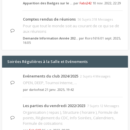
Apparition des Badges sur le …
par
Fabs242
10 nov. 2022, 22:29
Comptes rendus de réunions
56 Sujets 318 Messages
Pour que tout le monde soit au courant de ce qui se dit
aux réunions
Demande Information Année 202…
par
Roro1616
01 sept. 2025,
16:05
Soirées Régulières à la Salle et Evénements
Evénements du club 2024/2025
2 Sujets 4 Messages
OPEN, DEEP, Tournoi Interne, ...
par
darkofeat
21 janv. 2025, 19:42
Les parties du vendredi 2022/2023
7 Sujets 12 Messages
Organisation ( repas ), Structure ( horaire ), Formule de
points, Règlement du CDC, Info Soirées, Calendriers,
Formule de cotisations