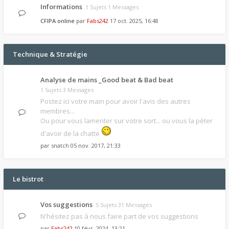
Informations
1 Sujets 1 Messages
CFIPA online
par
Fabs242
17 oct. 2025, 16:48
Technique & Stratégie
Analyse de mains _Good beat & Bad beat
1 Sujets 3 Messages
Postez ici votre main pour avoir l'avis des autres
membres...
Ou pour vous lamenter sur votre sort... ou vous la péter
d'avoir de la chatte
par
snatch
05 nov. 2017, 21:33
Le bistrot
Vos suggestions
5 Sujets 31 Messages
N'hésitez pas à nous faire part de vos suggestions
par
Fabs242
10 févr. 2024, 13:21