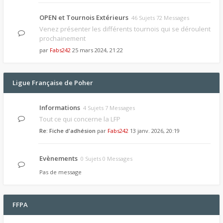
OPEN et Tournois Extérieurs
46 Sujets 72 Messages
Venez présenter les différents tournois qui se déroulent
prochainement
par
Fabs242
25 mars 2024, 21:22
Ligue Française de Poher
Informations
4 Sujets 7 Messages
Tout ce qui concerne la LFP
Re: Fiche d'adhésion
par
Fabs242
13 janv. 2026, 20:19
Evènements
0 Sujets 0 Messages
Pas de message
FFPA