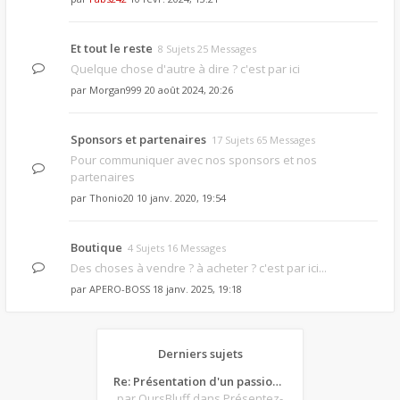
Et tout le reste
8 Sujets 25 Messages
Quelque chose d'autre à dire ? c'est par ici
par
Morgan999
20 août 2024, 20:26
Sponsors et partenaires
17 Sujets 65 Messages
Pour communiquer avec nos sponsors et nos
partenaires
par
Thonio20
10 janv. 2020, 19:54
Boutique
4 Sujets 16 Messages
Des choses à vendre ? à acheter ? c'est par ici...
par
APERO-BOSS
18 janv. 2025, 19:18
Derniers sujets
Re: Présentation d'un passionné de poker
par OursBluff
dans Présentez-