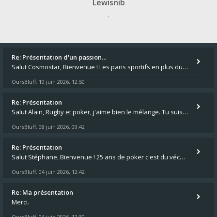
Lewisnib
.
Re: Présentation d'un passion…
Salut Cosmostar, Bienvenue ! Les paris sportifs en plus du poker, c'est ce que je fais aussi. Surtout la NBA, je mise su
OursBluff
10 juin 2026, 12:50
,
Re: Présentation
Salut Alain, Rugby et poker, j'aime bien le mélange. Tu suis le rugby du coin ? Moi j'essaie d'aller voir des matchs de
OursBluff
08 juin 2026, 09:42
,
Re: Présentation
Salut Stéphane, Bienvenue ! 25 ans de poker c'est du vécu quand même. Moi je suis relativementnouveau (2018) mais j'ai a
OursBluff
04 juin 2026, 12:42
,
Re: Ma présentation
Merci.
OursBluff
04 juin 2026, 12:30