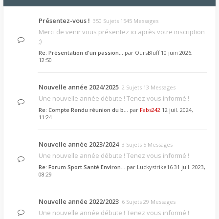
Présentez-vous !
350 Sujets 1545 Messages
Merci de venir vous présentez ici après votre inscription
;)
Re: Présentation d'un passion…
par
OursBluff
10 juin 2026,
12:50
Nouvelle année 2024/2025
2 Sujets 13 Messages
Une nouvelle année débute ! Tenez vous informé !
Re: Compte Rendu réunion du b…
par
Fabs242
12 juil. 2024,
11:24
Nouvelle année 2023/2024
3 Sujets 5 Messages
Une nouvelle année débute ! Tenez vous informé !
Re: Forum Sport Santé Environ…
par
Luckystrike16
31 juil. 2023,
08:29
Nouvelle année 2022/2023
6 Sujets 29 Messages
Une nouvelle année débute ! Tenez vous informé !