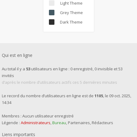
Light Theme
Grey Theme
Dark Theme
Qui est en ligne
Au total il y a
53
utilisateurs en ligne : 0 enregistré, 0 invisible et 53
invités
d’après le nombre d’utilisateurs actifs ces 5 dernières minutes
Le record du nombre d’utilisateurs en ligne est de
1105
, le 09 oct. 2025,
14:34
Membres : Aucun utilisateur enregistré
Légende :
Administrateurs
,
Bureau
,
Partenaires
,
Rédacteurs
Liens importants