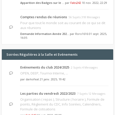
Apparition des Badges sur le …
par
Fabs242
10 nov. 2022, 22:29
Comptes rendus de réunions
56 Sujets 318 Messages
Pour que tout le monde soit au courant de ce qui se dit
aux réunions
Demande Information Année 202…
par
Roro1616
01 sept. 2025,
16:05
Soirées Régulières à la Salle et Evénements
Evénements du club 2024/2025
2 Sujets 4 Messages
OPEN, DEEP, Tournoi Interne, ...
par
darkofeat
21 janv. 2025, 19:42
Les parties du vendredi 2022/2023
7 Sujets 12 Messages
Organisation ( repas ), Structure ( horaire ), Formule de
points, Règlement du CDC, Info Soirées, Calendriers,
Formule de cotisations