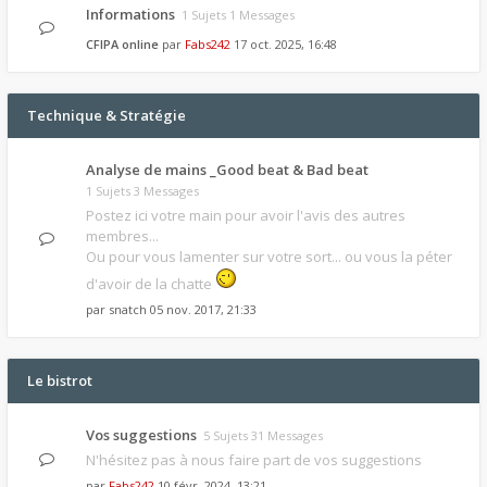
Informations
1 Sujets 1 Messages
CFIPA online
par
Fabs242
17 oct. 2025, 16:48
Technique & Stratégie
Analyse de mains _Good beat & Bad beat
1 Sujets 3 Messages
Postez ici votre main pour avoir l'avis des autres
membres...
Ou pour vous lamenter sur votre sort... ou vous la péter
d'avoir de la chatte
par
snatch
05 nov. 2017, 21:33
Le bistrot
Vos suggestions
5 Sujets 31 Messages
N'hésitez pas à nous faire part de vos suggestions
par
Fabs242
10 févr. 2024, 13:21