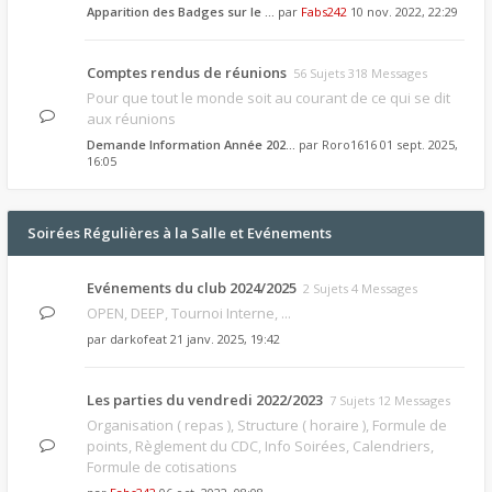
Apparition des Badges sur le …
par
Fabs242
10 nov. 2022, 22:29
Comptes rendus de réunions
56 Sujets 318 Messages
Pour que tout le monde soit au courant de ce qui se dit
aux réunions
Demande Information Année 202…
par
Roro1616
01 sept. 2025,
16:05
Soirées Régulières à la Salle et Evénements
Evénements du club 2024/2025
2 Sujets 4 Messages
OPEN, DEEP, Tournoi Interne, ...
par
darkofeat
21 janv. 2025, 19:42
Les parties du vendredi 2022/2023
7 Sujets 12 Messages
Organisation ( repas ), Structure ( horaire ), Formule de
points, Règlement du CDC, Info Soirées, Calendriers,
Formule de cotisations