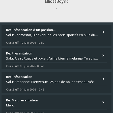
ElliottBoync
.
Re: Présentation d'un passion…
Salut Cosmostar, Bienvenue ! Les paris sportifs en plus du poker, c'est ce que je fais aussi. Surtout la NBA, je mise su
OursBluff
10 juin 2026, 12:50
,
Re: Présentation
Salut Alain, Rugby et poker, j'aime bien le mélange. Tu suis le rugby du coin ? Moi j'essaie d'aller voir des matchs de
OursBluff
08 juin 2026, 09:42
,
Re: Présentation
Salut Stéphane, Bienvenue ! 25 ans de poker c'est du vécu quand même. Moi je suis relativementnouveau (2018) mais j'ai a
OursBluff
04 juin 2026, 12:42
,
Re: Ma présentation
Merci.
OursBluff
04 juin 2026, 12:30