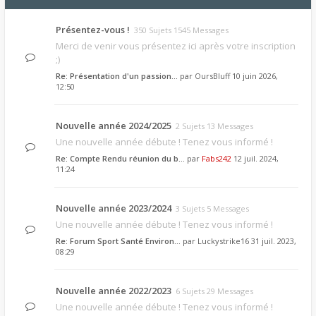
Présentez-vous !
350 Sujets 1545 Messages
Merci de venir vous présentez ici après votre inscription
;)
Re: Présentation d'un passion…
par
OursBluff
10 juin 2026,
12:50
Nouvelle année 2024/2025
2 Sujets 13 Messages
Une nouvelle année débute ! Tenez vous informé !
Re: Compte Rendu réunion du b…
par
Fabs242
12 juil. 2024,
11:24
Nouvelle année 2023/2024
3 Sujets 5 Messages
Une nouvelle année débute ! Tenez vous informé !
Re: Forum Sport Santé Environ…
par
Luckystrike16
31 juil. 2023,
08:29
Nouvelle année 2022/2023
6 Sujets 29 Messages
Une nouvelle année débute ! Tenez vous informé !