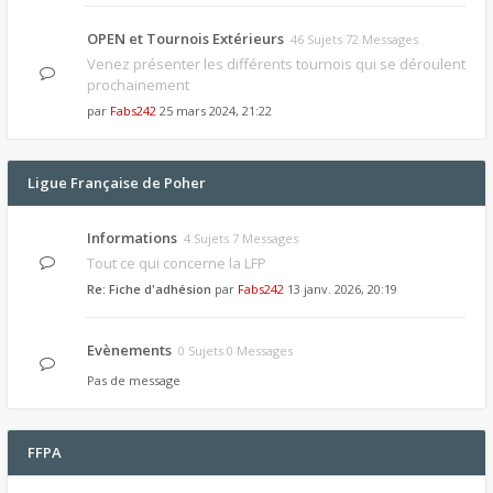
OPEN et Tournois Extérieurs
46 Sujets 72 Messages
Venez présenter les différents tournois qui se déroulent
prochainement
par
Fabs242
25 mars 2024, 21:22
Ligue Française de Poher
Informations
4 Sujets 7 Messages
Tout ce qui concerne la LFP
Re: Fiche d'adhésion
par
Fabs242
13 janv. 2026, 20:19
Evènements
0 Sujets 0 Messages
Pas de message
FFPA