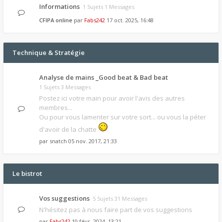
Informations
1 Sujets 1 Messages
CFIPA online
par
Fabs242
17 oct. 2025, 16:48
Technique & Stratégie
Analyse de mains _Good beat & Bad beat
1 Sujets 3 Messages
Postez ici votre main pour avoir l'avis des autres
membres...
Ou pour vous lamenter sur votre sort... ou vous la péter
d'avoir de la chatte
par
snatch
05 nov. 2017, 21:33
Le bistrot
Vos suggestions
5 Sujets 31 Messages
N'hésitez pas à nous faire part de vos suggestions
par
Fabs242
10 févr. 2024, 13:21