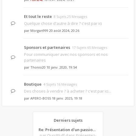
Et tout le reste
8 Sujets 25 Messages
Quelque chose d'autre à dire ? c'est par ici
par
Morgan999
20 août 2024, 20:26
Sponsors et partenaires
17 Sujets 65 Messages
Pour communiquer avec nos sponsors et nos
partenaires
par
Thonio20
10 janv. 2020, 19:54
Boutique
4 Sujets 16 Messages
Des choses à vendre ? à acheter ? c'est par ici...
par
APERO-BOSS
18 janv. 2025, 19:18
Derniers sujets
Re: Présentation d'un passionné de poker
par OursBluff
dans Présentez-