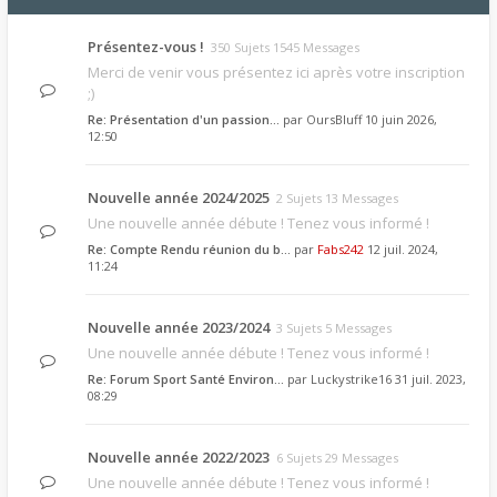
Présentez-vous !
350 Sujets 1545 Messages
Merci de venir vous présentez ici après votre inscription
;)
Re: Présentation d'un passion…
par
OursBluff
10 juin 2026,
12:50
Nouvelle année 2024/2025
2 Sujets 13 Messages
Une nouvelle année débute ! Tenez vous informé !
Re: Compte Rendu réunion du b…
par
Fabs242
12 juil. 2024,
11:24
Nouvelle année 2023/2024
3 Sujets 5 Messages
Une nouvelle année débute ! Tenez vous informé !
Re: Forum Sport Santé Environ…
par
Luckystrike16
31 juil. 2023,
08:29
Nouvelle année 2022/2023
6 Sujets 29 Messages
Une nouvelle année débute ! Tenez vous informé !