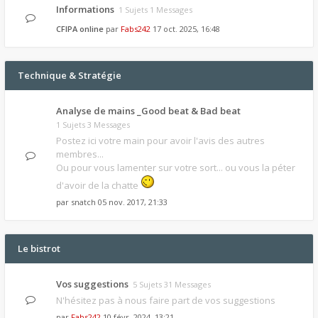
Informations
1 Sujets 1 Messages
CFIPA online
par
Fabs242
17 oct. 2025, 16:48
Technique & Stratégie
Analyse de mains _Good beat & Bad beat
1 Sujets 3 Messages
Postez ici votre main pour avoir l'avis des autres
membres...
Ou pour vous lamenter sur votre sort... ou vous la péter
d'avoir de la chatte
par
snatch
05 nov. 2017, 21:33
Le bistrot
Vos suggestions
5 Sujets 31 Messages
N'hésitez pas à nous faire part de vos suggestions
par
Fabs242
10 févr. 2024, 13:21