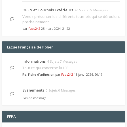
OPEN et Tournois Extérieurs
46 Sujets 72 Messages
Venez présenter les différents tournois qui se déroulent
prochainement
par
Fabs242
25 mars 2024, 21:22
Ligue Française de Poher
Informations
4 Sujets 7 Messages
Tout ce qui concerne la LFP
Re: Fiche d'adhésion
par
Fabs242
13 janv. 2026, 20:19
Evènements
0 Sujets 0 Messages
Pas de message
FFPA