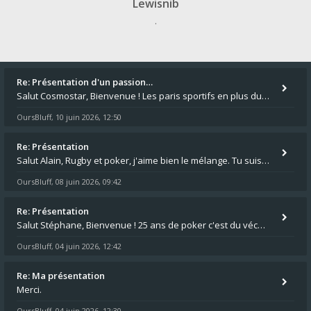
Lewisnib
.
Re: Présentation d'un passion…
Salut Cosmostar, Bienvenue ! Les paris sportifs en plus du poker, c'est ce que je fais aussi. Surtout la NBA, je mise su
OursBluff
10 juin 2026, 12:50
,
Re: Présentation
Salut Alain, Rugby et poker, j'aime bien le mélange. Tu suis le rugby du coin ? Moi j'essaie d'aller voir des matchs de
OursBluff
08 juin 2026, 09:42
,
Re: Présentation
Salut Stéphane, Bienvenue ! 25 ans de poker c'est du vécu quand même. Moi je suis relativementnouveau (2018) mais j'ai a
OursBluff
04 juin 2026, 12:42
,
Re: Ma présentation
Merci.
OursBluff
04 juin 2026, 12:30