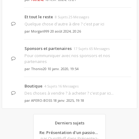
Et tout le reste
8 Sujets 25 Messages
Quelque chose d'autre à dire ? c'est par ici
par
Morgan999
20 août 2024, 20:26
Sponsors et partenaires
17 Sujets 65 Messages
Pour communiquer avec nos sponsors et nos
partenaires
par
Thonio20
10 janv. 2020, 19:54
Boutique
4 Sujets 16 Messages
Des choses à vendre ? à acheter ? c'est par ici...
par
APERO-BOSS
18 janv. 2025, 19:18
Derniers sujets
Re: Présentation d'un passionné de poker
par OursBluff
dans Présentez-