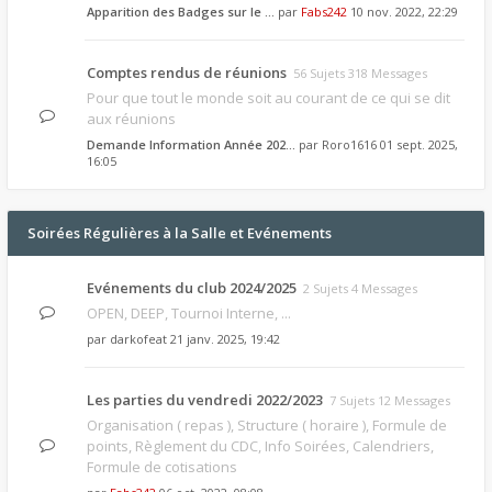
Apparition des Badges sur le …
par
Fabs242
10 nov. 2022, 22:29
Comptes rendus de réunions
56 Sujets 318 Messages
Pour que tout le monde soit au courant de ce qui se dit
aux réunions
Demande Information Année 202…
par
Roro1616
01 sept. 2025,
16:05
Soirées Régulières à la Salle et Evénements
Evénements du club 2024/2025
2 Sujets 4 Messages
OPEN, DEEP, Tournoi Interne, ...
par
darkofeat
21 janv. 2025, 19:42
Les parties du vendredi 2022/2023
7 Sujets 12 Messages
Organisation ( repas ), Structure ( horaire ), Formule de
points, Règlement du CDC, Info Soirées, Calendriers,
Formule de cotisations