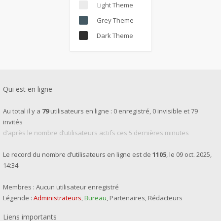
Light Theme
Grey Theme
Dark Theme
Qui est en ligne
Au total il y a
79
utilisateurs en ligne : 0 enregistré, 0 invisible et 79
invités
d’après le nombre d’utilisateurs actifs ces 5 dernières minutes
Le record du nombre d’utilisateurs en ligne est de
1105
, le 09 oct. 2025,
14:34
Membres : Aucun utilisateur enregistré
Légende :
Administrateurs
,
Bureau
,
Partenaires
,
Rédacteurs
Liens importants