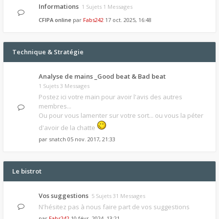
Informations
1 Sujets 1 Messages
CFIPA online
par
Fabs242
17 oct. 2025, 16:48
Technique & Stratégie
Analyse de mains _Good beat & Bad beat
1 Sujets 3 Messages
Postez ici votre main pour avoir l'avis des autres
membres...
Ou pour vous lamenter sur votre sort... ou vous la péter
d'avoir de la chatte
par
snatch
05 nov. 2017, 21:33
Le bistrot
Vos suggestions
5 Sujets 31 Messages
N'hésitez pas à nous faire part de vos suggestions
par
Fabs242
10 févr. 2024, 13:21