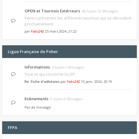
OPEN et Tournois Extérieurs
46 Sujets 72 Messages
Venez présenter les différents tournois qui se déroulent
prochainement
par
Fabs242
25 mars 2024, 21:22
Ligue Française de Poher
Informations
4 Sujets 7 Messages
Tout ce qui concerne la LFP
Re: Fiche d'adhésion
par
Fabs242
13 janv. 2026, 20:19
Evènements
0 Sujets 0 Messages
Pas de message
FFPA