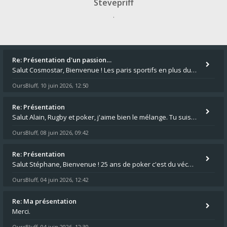
Stevepriff
.
Re: Présentation d'un passion…
Salut Cosmostar, Bienvenue ! Les paris sportifs en plus du poker, c'est ce que je fais aussi. Surtout la NBA, je mise su
OursBluff
10 juin 2026, 12:50
,
Re: Présentation
Salut Alain, Rugby et poker, j'aime bien le mélange. Tu suis le rugby du coin ? Moi j'essaie d'aller voir des matchs de
OursBluff
08 juin 2026, 09:42
,
Re: Présentation
Salut Stéphane, Bienvenue ! 25 ans de poker c'est du vécu quand même. Moi je suis relativementnouveau (2018) mais j'ai a
OursBluff
04 juin 2026, 12:42
,
Re: Ma présentation
Merci.
OursBluff
04 juin 2026, 12:30