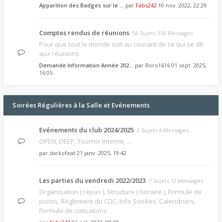
Apparition des Badges sur le …
par
Fabs242
10 nov. 2022, 22:29
Comptes rendus de réunions
56 Sujets 318 Messages
Pour que tout le monde soit au courant de ce qui se dit
aux réunions
Demande Information Année 202…
par
Roro1616
01 sept. 2025,
16:05
Soirées Régulières à la Salle et Evénements
Evénements du club 2024/2025
2 Sujets 4 Messages
OPEN, DEEP, Tournoi Interne, ...
par
darkofeat
21 janv. 2025, 19:42
Les parties du vendredi 2022/2023
7 Sujets 12 Messages
Organisation ( repas ), Structure ( horaire ), Formule de
points, Règlement du CDC, Info Soirées, Calendriers,
Formule de cotisations