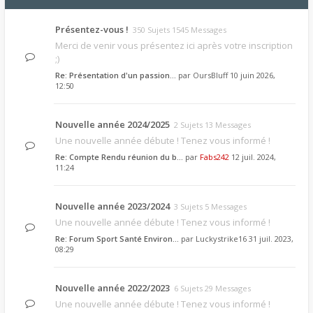
Présentez-vous !
350 Sujets 1545 Messages
Merci de venir vous présentez ici après votre inscription
;)
Re: Présentation d'un passion…
par
OursBluff
10 juin 2026,
12:50
Nouvelle année 2024/2025
2 Sujets 13 Messages
Une nouvelle année débute ! Tenez vous informé !
Re: Compte Rendu réunion du b…
par
Fabs242
12 juil. 2024,
11:24
Nouvelle année 2023/2024
3 Sujets 5 Messages
Une nouvelle année débute ! Tenez vous informé !
Re: Forum Sport Santé Environ…
par
Luckystrike16
31 juil. 2023,
08:29
Nouvelle année 2022/2023
6 Sujets 29 Messages
Une nouvelle année débute ! Tenez vous informé !