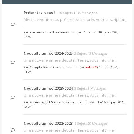
Présentez-vous !
350 Sujets 1545 Messages
Merci de venir vous présentez ici après votre inscription
;)
Re: Présentation d'un passion…
par
OursBluff
10 juin 2026,
12:50
Nouvelle année 2024/2025
2 Sujets 13 Messages
Une nouvelle année débute ! Tenez vous informé !
Re: Compte Rendu réunion du b…
par
Fabs242
12 juil. 2024,
11:24
Nouvelle année 2023/2024
3 Sujets 5 Messages
Une nouvelle année débute ! Tenez vous informé !
Re: Forum Sport Santé Environ…
par
Luckystrike16
31 juil. 2023,
08:29
Nouvelle année 2022/2023
6 Sujets 29 Messages
Une nouvelle année débute ! Tenez vous informé !