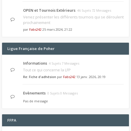
OPEN et Tournois Extérieurs
46 Sujets 72 Messages
Venez présenter les différents tournois qui se déroulent
prochainement
par
Fabs242
25 mars 2024, 21:22
Ligue Française de Poher
Informations
4 Sujets 7 Messages
Tout ce qui concerne la LFP
Re: Fiche d'adhésion
par
Fabs242
13 janv. 2026, 20:19
Evènements
0 Sujets 0 Messages
Pas de message
FFPA