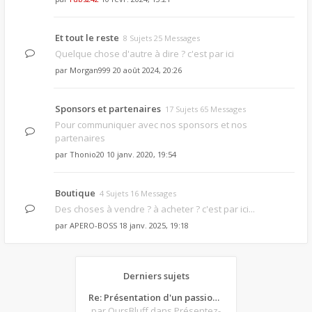
Et tout le reste
8 Sujets 25 Messages
Quelque chose d'autre à dire ? c'est par ici
par
Morgan999
20 août 2024, 20:26
Sponsors et partenaires
17 Sujets 65 Messages
Pour communiquer avec nos sponsors et nos
partenaires
par
Thonio20
10 janv. 2020, 19:54
Boutique
4 Sujets 16 Messages
Des choses à vendre ? à acheter ? c'est par ici...
par
APERO-BOSS
18 janv. 2025, 19:18
Derniers sujets
Re: Présentation d'un passionné de poker
par OursBluff
dans Présentez-