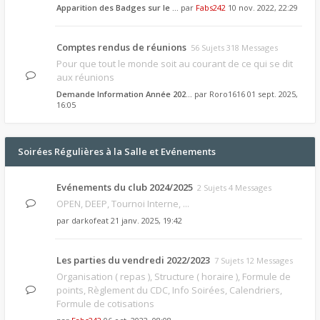
Apparition des Badges sur le …
par
Fabs242
10 nov. 2022, 22:29
Comptes rendus de réunions
56 Sujets 318 Messages
Pour que tout le monde soit au courant de ce qui se dit
aux réunions
Demande Information Année 202…
par
Roro1616
01 sept. 2025,
16:05
Soirées Régulières à la Salle et Evénements
Evénements du club 2024/2025
2 Sujets 4 Messages
OPEN, DEEP, Tournoi Interne, ...
par
darkofeat
21 janv. 2025, 19:42
Les parties du vendredi 2022/2023
7 Sujets 12 Messages
Organisation ( repas ), Structure ( horaire ), Formule de
points, Règlement du CDC, Info Soirées, Calendriers,
Formule de cotisations