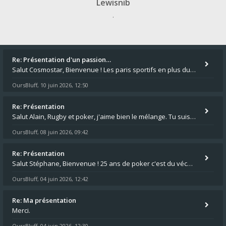
Lewisnib
.
Re: Présentation d'un passion…
Salut Cosmostar, Bienvenue ! Les paris sportifs en plus du poker, c'est ce que je fais aussi. Surtout la NBA, je mise su
OursBluff
10 juin 2026, 12:50
,
Re: Présentation
Salut Alain, Rugby et poker, j'aime bien le mélange. Tu suis le rugby du coin ? Moi j'essaie d'aller voir des matchs de
OursBluff
08 juin 2026, 09:42
,
Re: Présentation
Salut Stéphane, Bienvenue ! 25 ans de poker c'est du vécu quand même. Moi je suis relativementnouveau (2018) mais j'ai a
OursBluff
04 juin 2026, 12:42
,
Re: Ma présentation
Merci.
OursBluff
04 juin 2026, 12:30