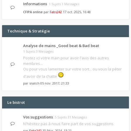
Informations
1 Sujets 1 Messages
CFIPA online
par
Fabs242
17 oct. 2025, 16:48
Technique & Stratégie
Analyse de mains _Good beat & Bad beat
1 Sujets 3 Messages
Postez ici votre main pour avoir l'avis des autres
membres...
Ou pour vous lamenter sur votre sort... ou vous la péter
d'avoir de la chatte
par
snatch
05 nov. 2017, 21:33
Le bistrot
Vos suggestions
5 Sujets 31 Messages
N'hésitez pas à nous faire part de vos suggestions
par
Fabs242
10 févr. 2024, 13:21