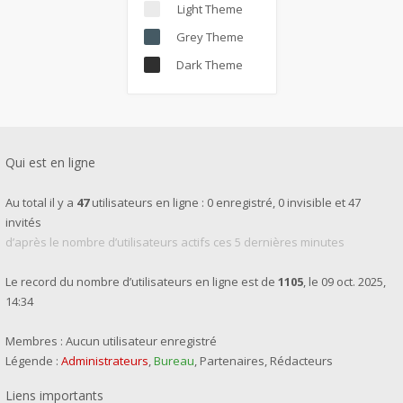
Light Theme
Grey Theme
Dark Theme
Qui est en ligne
Au total il y a
47
utilisateurs en ligne : 0 enregistré, 0 invisible et 47
invités
d’après le nombre d’utilisateurs actifs ces 5 dernières minutes
Le record du nombre d’utilisateurs en ligne est de
1105
, le 09 oct. 2025,
14:34
Membres : Aucun utilisateur enregistré
Légende :
Administrateurs
,
Bureau
,
Partenaires
,
Rédacteurs
Liens importants