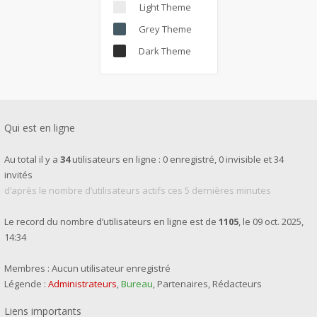
Light Theme
Grey Theme
Dark Theme
Qui est en ligne
Au total il y a
34
utilisateurs en ligne : 0 enregistré, 0 invisible et 34
invités
d’après le nombre d’utilisateurs actifs ces 5 dernières minutes
Le record du nombre d’utilisateurs en ligne est de
1105
, le 09 oct. 2025,
14:34
Membres : Aucun utilisateur enregistré
Légende :
Administrateurs
,
Bureau
,
Partenaires
,
Rédacteurs
Liens importants