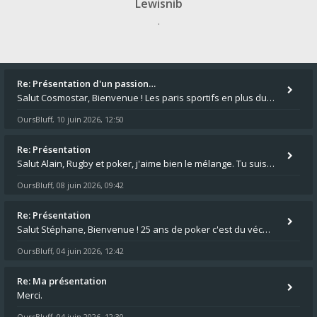
Lewisnib
.
Re: Présentation d'un passion…
Salut Cosmostar, Bienvenue ! Les paris sportifs en plus du poker, c'est ce que je fais aussi. Surtout la NBA, je mise su
OursBluff
10 juin 2026, 12:50
,
Re: Présentation
Salut Alain, Rugby et poker, j'aime bien le mélange. Tu suis le rugby du coin ? Moi j'essaie d'aller voir des matchs de
OursBluff
08 juin 2026, 09:42
,
Re: Présentation
Salut Stéphane, Bienvenue ! 25 ans de poker c'est du vécu quand même. Moi je suis relativementnouveau (2018) mais j'ai a
OursBluff
04 juin 2026, 12:42
,
Re: Ma présentation
Merci.
OursBluff
04 juin 2026, 12:30