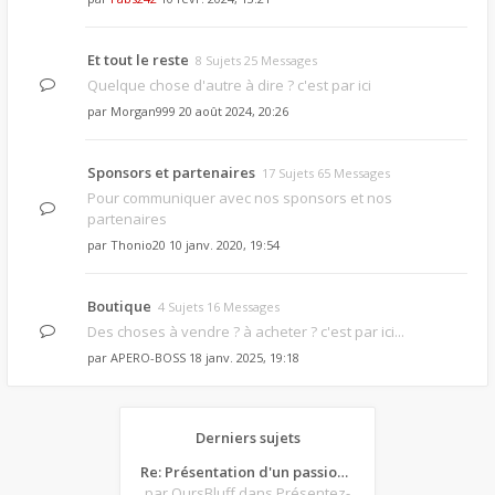
Et tout le reste
8 Sujets 25 Messages
Quelque chose d'autre à dire ? c'est par ici
par
Morgan999
20 août 2024, 20:26
Sponsors et partenaires
17 Sujets 65 Messages
Pour communiquer avec nos sponsors et nos
partenaires
par
Thonio20
10 janv. 2020, 19:54
Boutique
4 Sujets 16 Messages
Des choses à vendre ? à acheter ? c'est par ici...
par
APERO-BOSS
18 janv. 2025, 19:18
Derniers sujets
Re: Présentation d'un passionné de poker
par OursBluff
dans Présentez-