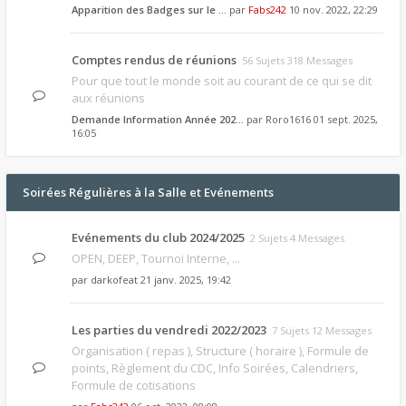
Apparition des Badges sur le …
par
Fabs242
10 nov. 2022, 22:29
Comptes rendus de réunions
56 Sujets 318 Messages
Pour que tout le monde soit au courant de ce qui se dit
aux réunions
Demande Information Année 202…
par
Roro1616
01 sept. 2025,
16:05
Soirées Régulières à la Salle et Evénements
Evénements du club 2024/2025
2 Sujets 4 Messages
OPEN, DEEP, Tournoi Interne, ...
par
darkofeat
21 janv. 2025, 19:42
Les parties du vendredi 2022/2023
7 Sujets 12 Messages
Organisation ( repas ), Structure ( horaire ), Formule de
points, Règlement du CDC, Info Soirées, Calendriers,
Formule de cotisations