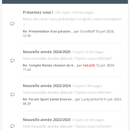
Présentez-vous !
350 Sujets 1545 Messages
Merci de venir vous présentez ici après votre inscription
;)
Re: Présentation d'un passion…
par
OursBluff
10 juin 2026,
12:50
Nouvelle année 2024/2025
2 Sujets 13 Messages
Une nouvelle année débute ! Tenez vous informé !
Re: Compte Rendu réunion du b…
par
Fabs242
12 juil. 2024,
11:24
Nouvelle année 2023/2024
3 Sujets 5 Messages
Une nouvelle année débute ! Tenez vous informé !
Re: Forum Sport Santé Environ…
par
Luckystrike16
31 juil. 2023,
08:29
Nouvelle année 2022/2023
6 Sujets 29 Messages
Une nouvelle année débute ! Tenez vous informé !