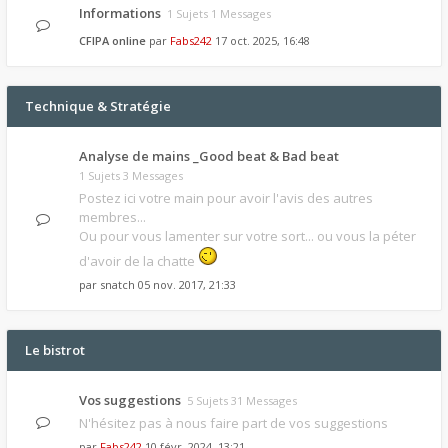
Informations
1 Sujets 1 Messages
CFIPA online
par
Fabs242
17 oct. 2025, 16:48
Technique & Stratégie
Analyse de mains _Good beat & Bad beat
1 Sujets 3 Messages
Postez ici votre main pour avoir l'avis des autres
membres...
Ou pour vous lamenter sur votre sort... ou vous la péter
d'avoir de la chatte
par
snatch
05 nov. 2017, 21:33
Le bistrot
Vos suggestions
5 Sujets 31 Messages
N'hésitez pas à nous faire part de vos suggestions
par
Fabs242
10 févr. 2024, 13:21