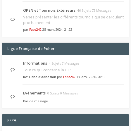
OPEN et Tournois Extérieurs
46 Sujets 72 Messages
Venez présenter les différents tournois qui se déroulent
prochainement
par
Fabs242
25 mars 2024, 21:22
Ligue Française de Poher
Informations
4 Sujets 7 Messages
Tout ce qui concerne la LFP
Re: Fiche d'adhésion
par
Fabs242
13 janv. 2026, 20:19
Evènements
0 Sujets 0 Messages
Pas de message
FFPA