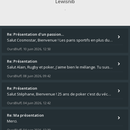
Lewisnib
.
Re: Présentation d'un passion…
Salut Cosmostar, Bienvenue ! Les paris sportifs en plus du poker, c'est ce que je fais aussi. Surtout la NBA, je mise su
OursBluff
10 juin 2026, 12:50
,
Re: Présentation
Salut Alain, Rugby et poker, j'aime bien le mélange. Tu suis le rugby du coin ? Moi j'essaie d'aller voir des matchs de
OursBluff
08 juin 2026, 09:42
,
Re: Présentation
Salut Stéphane, Bienvenue ! 25 ans de poker c'est du vécu quand même. Moi je suis relativementnouveau (2018) mais j'ai a
OursBluff
04 juin 2026, 12:42
,
Re: Ma présentation
Merci.
OursBluff
04 juin 2026, 12:30