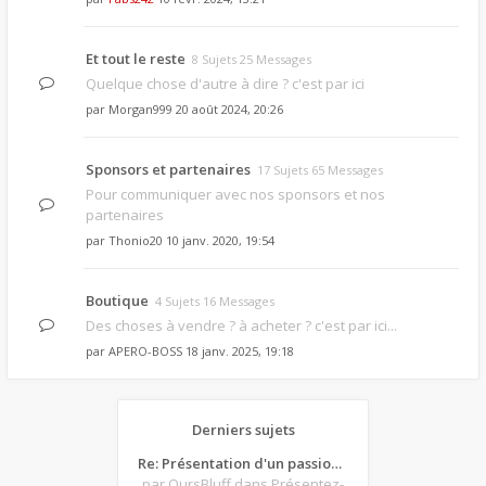
Et tout le reste
8 Sujets 25 Messages
Quelque chose d'autre à dire ? c'est par ici
par
Morgan999
20 août 2024, 20:26
Sponsors et partenaires
17 Sujets 65 Messages
Pour communiquer avec nos sponsors et nos
partenaires
par
Thonio20
10 janv. 2020, 19:54
Boutique
4 Sujets 16 Messages
Des choses à vendre ? à acheter ? c'est par ici...
par
APERO-BOSS
18 janv. 2025, 19:18
Derniers sujets
Re: Présentation d'un passionné de poker
par OursBluff
dans Présentez-