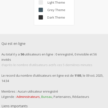
Light Theme
Grey Theme
Dark Theme
Qui est en ligne
Au total il y a
56
utilisateurs en ligne : 0 enregistré, 0 invisible et 56
invités
d’après le nombre d’utilisateurs actifs ces 5 dernières minutes
Le record du nombre d’utilisateurs en ligne est de
1105
, le 09 oct. 2025,
14:34
Membres : Aucun utilisateur enregistré
Légende :
Administrateurs
,
Bureau
,
Partenaires
,
Rédacteurs
Liens importants