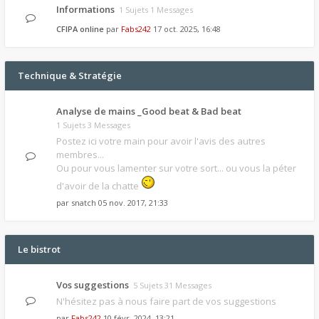
Informations
1 Sujets 1 Messages
CFIPA online
par
Fabs242
17 oct. 2025, 16:48
Technique & Stratégie
Analyse de mains _Good beat & Bad beat
1 Sujets 3 Messages
Postez ici votre main pour avoir l'avis des autres
membres...
Ou pour vous lamenter sur votre sort... ou vous la péter
d'avoir de la chatte
par
snatch
05 nov. 2017, 21:33
Le bistrot
Vos suggestions
5 Sujets 31 Messages
N'hésitez pas à nous faire part de vos suggestions
par
Fabs242
10 févr. 2024, 13:21