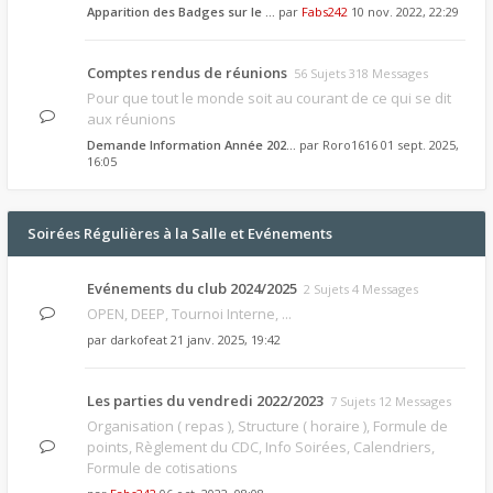
Apparition des Badges sur le …
par
Fabs242
10 nov. 2022, 22:29
Comptes rendus de réunions
56 Sujets 318 Messages
Pour que tout le monde soit au courant de ce qui se dit
aux réunions
Demande Information Année 202…
par
Roro1616
01 sept. 2025,
16:05
Soirées Régulières à la Salle et Evénements
Evénements du club 2024/2025
2 Sujets 4 Messages
OPEN, DEEP, Tournoi Interne, ...
par
darkofeat
21 janv. 2025, 19:42
Les parties du vendredi 2022/2023
7 Sujets 12 Messages
Organisation ( repas ), Structure ( horaire ), Formule de
points, Règlement du CDC, Info Soirées, Calendriers,
Formule de cotisations