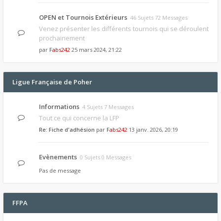
OPEN et Tournois Extérieurs
46 Sujets 72 Messages
Venez présenter les différents tournois qui se déroulent
prochainement
par
Fabs242
25 mars 2024, 21:22
Ligue Française de Poher
Informations
4 Sujets 7 Messages
Tout ce qui concerne la LFP
Re: Fiche d'adhésion
par
Fabs242
13 janv. 2026, 20:19
Evènements
0 Sujets 0 Messages
Pas de message
FFPA