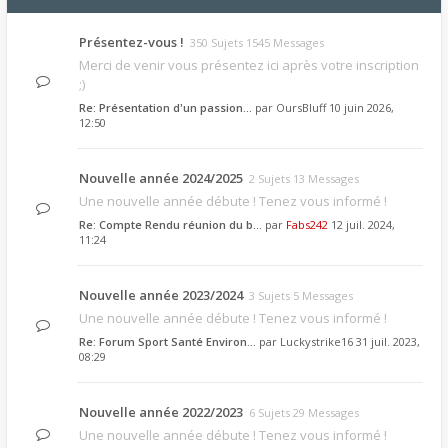
Présentez-vous !
350 Sujets 1545 Messages
Merci de venir vous présentez ici après votre inscription
;)
Re: Présentation d'un passion…
par
OursBluff
10 juin 2026,
12:50
Nouvelle année 2024/2025
2 Sujets 13 Messages
Une nouvelle année débute ! Tenez vous informé !
Re: Compte Rendu réunion du b…
par
Fabs242
12 juil. 2024,
11:24
Nouvelle année 2023/2024
3 Sujets 5 Messages
Une nouvelle année débute ! Tenez vous informé !
Re: Forum Sport Santé Environ…
par
Luckystrike16
31 juil. 2023,
08:29
Nouvelle année 2022/2023
6 Sujets 29 Messages
Une nouvelle année débute ! Tenez vous informé !