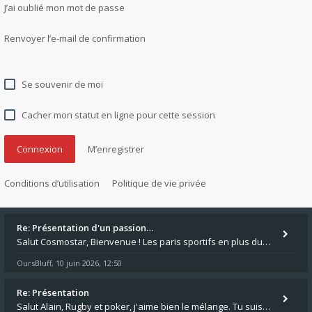
J’ai oublié mon mot de passe
Renvoyer l’e-mail de confirmation
Se souvenir de moi
Cacher mon statut en ligne pour cette session
M’enregistrer
Conditions d’utilisation
Politique de vie privée
Re: Présentation d'un passion…
Salut Cosmostar, Bienvenue ! Les paris sportifs en plus du poker, c'est ce que je fais aussi. Surtout la NBA, je mise su
OursBluff
10 juin 2026, 12:50
,
Re: Présentation
Salut Alain, Rugby et poker, j'aime bien le mélange. Tu suis le rugby du coin ? Moi j'essaie d'aller voir des matchs de