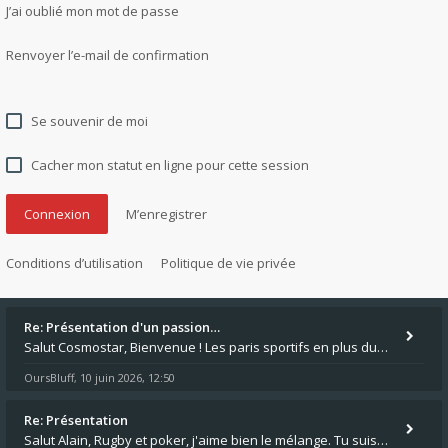
J’ai oublié mon mot de passe
Renvoyer l’e-mail de confirmation
Se souvenir de moi
Cacher mon statut en ligne pour cette session
M’enregistrer
Conditions d’utilisation
Politique de vie privée
Re: Présentation d'un passion…
Salut Cosmostar, Bienvenue ! Les paris sportifs en plus du poker, c'est ce que je fais aussi. Surtout la NBA, je mise su
OursBluff
10 juin 2026, 12:50
,
Re: Présentation
Salut Alain, Rugby et poker, j'aime bien le mélange. Tu suis le rugby du coin ? Moi j'essaie d'aller voir des matchs de