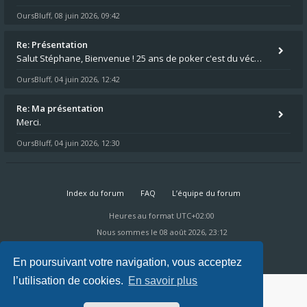
OursBluff
08 juin 2026, 09:42
,
Re: Présentation
Salut Stéphane, Bienvenue ! 25 ans de poker c'est du vécu quand même. Moi je suis relativementnouveau (2018) mais j'ai a
OursBluff
04 juin 2026, 12:42
,
Re: Ma présentation
Merci.
OursBluff
04 juin 2026, 12:30
,
Index du forum
FAQ
L’équipe du forum
Heures au format
UTC+02:00
Nous sommes le 08 août 2026, 23:12
Powered by
phpBB
® Forum Software © phpBB Limited
Ravaio Theme by
Gramziu
En poursuivant votre navigation, vous acceptez
l’utilisation de cookies.
En savoir plus