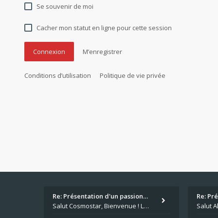
Se souvenir de moi
Cacher mon statut en ligne pour cette session
M’enregistrer
Conditions d’utilisation
Politique de vie privée
Re: Présentation d'un passion…
Re: Pr
Salut Cosmostar, Bienvenue ! Les paris sportifs en plus du poker, c'est ce que je fais aussi. Surtout la NBA, je mise su