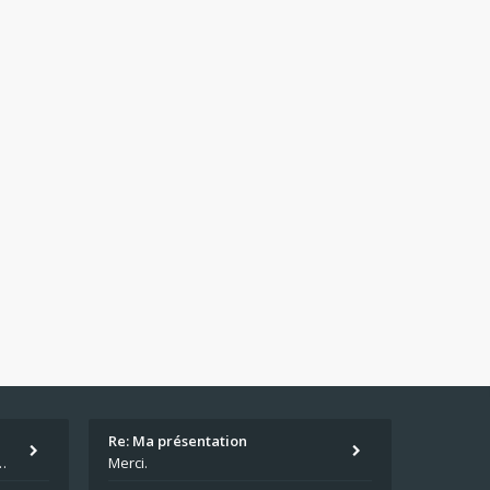
Re: Ma présentation
écu quand même. Moi je suis relativementnouveau (2018) mais j'ai a
Merci.