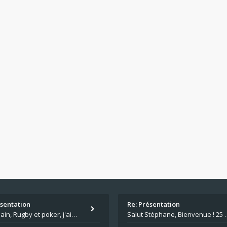
ésentation
Re: Présentation
Salut Alain, Rugby et poker, j'aime bien le mélange. Tu suis le rugby du coin ? Moi j'essaie d'aller voir des matchs de
Salut Stéphane, Bienvenue ! 25 ans de poker c'est du v