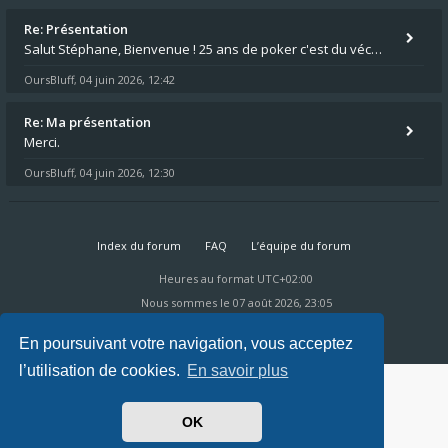
Re: Présentation
Salut Stéphane, Bienvenue ! 25 ans de poker c'est du vécu quand même. Moi je suis relativementnouveau (2018) mais j'ai a
OursBluff
04 juin 2026, 12:42
,
Re: Ma présentation
Merci.
OursBluff
04 juin 2026, 12:30
,
Index du forum
FAQ
L’équipe du forum
Heures au format
UTC+02:00
Nous sommes le 07 août 2026, 23:05
Powered by
phpBB
® Forum Software © phpBB Limited
Ravaio Theme by
Gramziu
En poursuivant votre navigation, vous acceptez
l’utilisation de cookies.
En savoir plus
OK