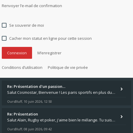
Renvoyer l’e-mail de confirmation
Se souvenir de moi
Cacher mon statut en ligne pour cette session
M’enregistrer
Conditions d’utilisation
Politique de vie privée
Re: Présentation d'un passion…
Salut Cosmostar, Bienvenue ! Les paris sportifs en plus du poker, c'est ce que je fais aussi. Surtout la NBA, je mise su
OursBluff
10 juin 2026, 12:50
,
Re: Présentation
Salut Alain, Rugby et poker, j'aime bien le mélange. Tu suis le rugby du coin ? Moi j'essaie d'aller voir des matchs de
OursBluff
08 juin 2026, 09:42
,