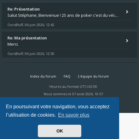
Re: Présentation
Salut Stéphane, Bienvenue ! 25 ans de poker c'est du vécu quand même. Moi je suis relativementnouveau (2018) mais j'ai a
OursBluff
04 juin 2026, 12:42
,
Re: Ma présentation
Merci.
OursBluff
04 juin 2026, 12:30
,
Index du forum
FAQ
L’équipe du forum
Heures au format
UTC+02:00
Nous sommes le 07 août 2026, 10:57
Powered by
phpBB
® Forum Software © phpBB Limited
Ravaio Theme by
Gramziu
En poursuivant votre navigation, vous acceptez
l’utilisation de cookies.
En savoir plus
OK