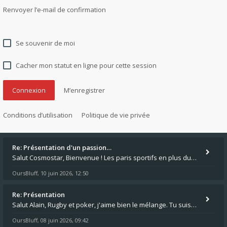
Renvoyer l’e-mail de confirmation
Se souvenir de moi
Cacher mon statut en ligne pour cette session
M’enregistrer
Conditions d’utilisation
Politique de vie privée
Re: Présentation d'un passion…
Salut Cosmostar, Bienvenue ! Les paris sportifs en plus du poker, c'est ce que je fais aussi. Surtout la NBA, je mise su
OursBluff
10 juin 2026, 12:50
,
Re: Présentation
Salut Alain, Rugby et poker, j'aime bien le mélange. Tu suis le rugby du coin ? Moi j'essaie d'aller voir des matchs de
OursBluff
08 juin 2026, 09:42
,