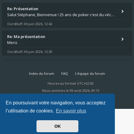
Re: Présentation
Salut Stéphane, Bienvenue ! 25 ans de poker c'est du vécu quand même. Moi je suis relativementnouveau (2018) mais j'ai a
OursBluff
04 juin 2026, 12:42
,
Re: Ma présentation
Merci.
OursBluff
04 juin 2026, 12:30
,
Index du forum
FAQ
L’équipe du forum
Heures au format
UTC+02:00
Nous sommes le 09 août 2026, 09:13
Powered by
phpBB
® Forum Software © phpBB Limited
Ravaio Theme by
Gramziu
En poursuivant votre navigation, vous acceptez
l’utilisation de cookies.
En savoir plus
OK