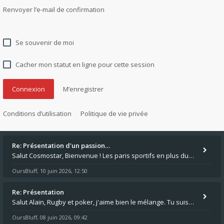
Renvoyer l’e-mail de confirmation
Se souvenir de moi
Cacher mon statut en ligne pour cette session
M’enregistrer
Conditions d’utilisation
Politique de vie privée
Re: Présentation d'un passion…
Salut Cosmostar, Bienvenue ! Les paris sportifs en plus du poker, c'est ce que je fais aussi. Surtout la NBA, je mise su
OursBluff
10 juin 2026, 12:50
,
Re: Présentation
Salut Alain, Rugby et poker, j'aime bien le mélange. Tu suis le rugby du coin ? Moi j'essaie d'aller voir des matchs de
OursBluff
08 juin 2026, 09:42
,