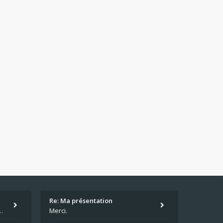
Re: Ma présentation
écu quand même. Moi je suis relativementnouveau (2018) mais j'ai a
Merci.