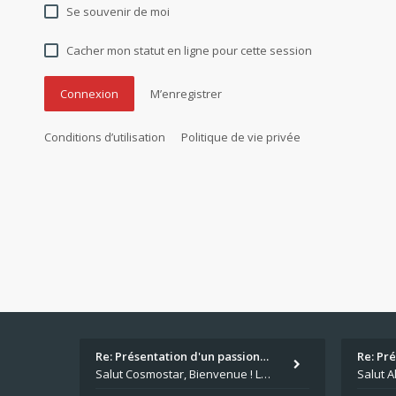
Se souvenir de moi
Cacher mon statut en ligne pour cette session
M’enregistrer
Conditions d’utilisation
Politique de vie privée
Re: Présentation d'un passion…
Re: Pr
Salut Cosmostar, Bienvenue ! Les paris sportifs en plus du poker, c'est ce que je fais aussi. Surtout la NBA, je mise su