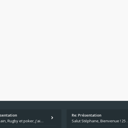
ésentation
Re: Présentation
Salut Alain, Rugby et poker, j'aime bien le mélange. Tu suis le rugby du coin ? Moi j'essaie d'aller voir des matchs de
Salut Stéphane, Bienvenue ! 25 ans de poker c'est du v