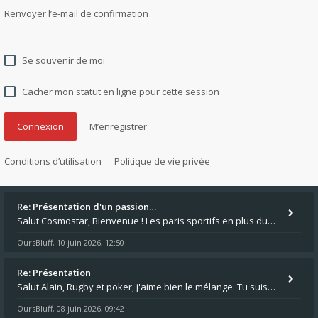
Renvoyer l’e-mail de confirmation
Se souvenir de moi
Cacher mon statut en ligne pour cette session
M’enregistrer
Conditions d’utilisation
Politique de vie privée
Re: Présentation d'un passion…
Salut Cosmostar, Bienvenue ! Les paris sportifs en plus du poker, c'est ce que je fais aussi. Surtout la NBA, je mise su
OursBluff
10 juin 2026, 12:50
,
Re: Présentation
Salut Alain, Rugby et poker, j'aime bien le mélange. Tu suis le rugby du coin ? Moi j'essaie d'aller voir des matchs de
OursBluff
08 juin 2026, 09:42
,