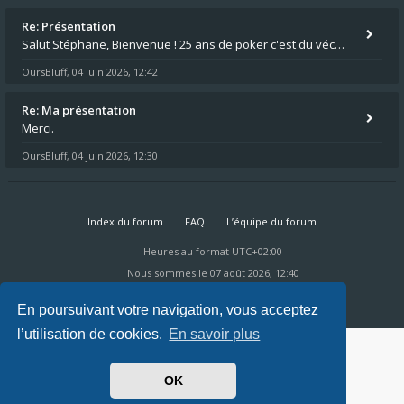
Re: Présentation
Salut Stéphane, Bienvenue ! 25 ans de poker c'est du vécu quand même. Moi je suis relativementnouveau (2018) mais j'ai a
OursBluff
04 juin 2026, 12:42
,
Re: Ma présentation
Merci.
OursBluff
04 juin 2026, 12:30
,
Index du forum
FAQ
L’équipe du forum
Heures au format
UTC+02:00
Nous sommes le 07 août 2026, 12:40
Powered by
phpBB
® Forum Software © phpBB Limited
Ravaio Theme by
Gramziu
En poursuivant votre navigation, vous acceptez
l’utilisation de cookies.
En savoir plus
OK