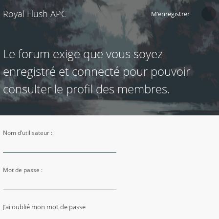
Royal Flush APC
M’enregistrer
Le forum exige que vous soyez
enregistré et connecté pour pouvoir
consulter le profil des membres.
Nom d’utilisateur :
Mot de passe :
J’ai oublié mon mot de passe