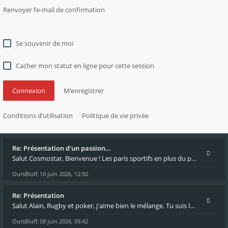
Renvoyer l’e-mail de confirmation
Se souvenir de moi
Cacher mon statut en ligne pour cette session
M’enregistrer
Conditions d’utilisation
Politique de vie privée
Re: Présentation d'un passion…
Salut Cosmostar, Bienvenue ! Les paris sportifs en plus du poker, c'est ce que je fais aussi. Surtout la NBA, je mise su
OursBluff
10 juin 2026, 12:50
,
Re: Présentation
Salut Alain, Rugby et poker, j'aime bien le mélange. Tu suis le rugby du coin ? Moi j'essaie d'aller voir des matchs de
OursBluff
08 juin 2026, 09:42
,