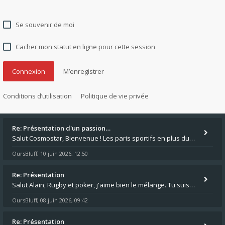
Se souvenir de moi
Cacher mon statut en ligne pour cette session
M’enregistrer
Conditions d’utilisation
Politique de vie privée
Re: Présentation d'un passion…
Salut Cosmostar, Bienvenue ! Les paris sportifs en plus du poker, c'est ce que je fais aussi. Surtout la NBA, je mise su
OursBluff
10 juin 2026, 12:50
,
Re: Présentation
Salut Alain, Rugby et poker, j'aime bien le mélange. Tu suis le rugby du coin ? Moi j'essaie d'aller voir des matchs de
OursBluff
08 juin 2026, 09:42
,
Re: Présentation