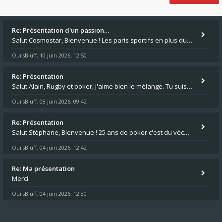
Re: Présentation d'un passion…
Salut Cosmostar, Bienvenue ! Les paris sportifs en plus du poker, c'est ce que je fais aussi. Surtout la NBA, je mise su
OursBluff
10 juin 2026, 12:50
,
Re: Présentation
Salut Alain, Rugby et poker, j'aime bien le mélange. Tu suis le rugby du coin ? Moi j'essaie d'aller voir des matchs de
OursBluff
08 juin 2026, 09:42
,
Re: Présentation
Salut Stéphane, Bienvenue ! 25 ans de poker c'est du vécu quand même. Moi je suis relativementnouveau (2018) mais j'ai a
OursBluff
04 juin 2026, 12:42
,
Re: Ma présentation
Merci.
OursBluff
04 juin 2026, 12:30
,