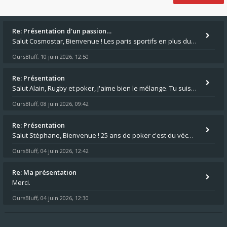
Re: Présentation d'un passion…
Salut Cosmostar, Bienvenue ! Les paris sportifs en plus du poker, c'est ce que je fais aussi. Surtout la NBA, je mise su
OursBluff
10 juin 2026, 12:50
,
Re: Présentation
Salut Alain, Rugby et poker, j'aime bien le mélange. Tu suis le rugby du coin ? Moi j'essaie d'aller voir des matchs de
OursBluff
08 juin 2026, 09:42
,
Re: Présentation
Salut Stéphane, Bienvenue ! 25 ans de poker c'est du vécu quand même. Moi je suis relativementnouveau (2018) mais j'ai a
OursBluff
04 juin 2026, 12:42
,
Re: Ma présentation
Merci.
OursBluff
04 juin 2026, 12:30
,