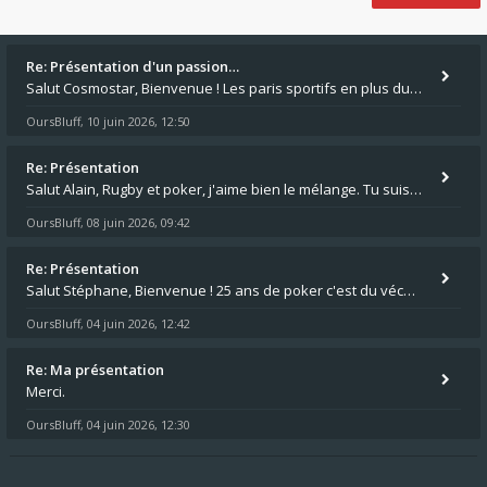
Re: Présentation d'un passion…
Salut Cosmostar, Bienvenue ! Les paris sportifs en plus du poker, c'est ce que je fais aussi. Surtout la NBA, je mise su
OursBluff
10 juin 2026, 12:50
,
Re: Présentation
Salut Alain, Rugby et poker, j'aime bien le mélange. Tu suis le rugby du coin ? Moi j'essaie d'aller voir des matchs de
OursBluff
08 juin 2026, 09:42
,
Re: Présentation
Salut Stéphane, Bienvenue ! 25 ans de poker c'est du vécu quand même. Moi je suis relativementnouveau (2018) mais j'ai a
OursBluff
04 juin 2026, 12:42
,
Re: Ma présentation
Merci.
OursBluff
04 juin 2026, 12:30
,