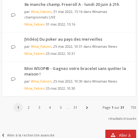
8e manche champ. Freeroll A - lundi 20 juin à 21h
par
Wina_Fabien
, 31 mai 2022, 15:16 dans
Winamax
championnats LIVE
Wina_Fabien
31 mai 2022, 15:16
[Vidéo] Du poker au pays des merveilles
par
Wina_Fabien
, 25 mai 2022, 10:31 dans
Winamax News
Wina_Fabien
25 mai 2022, 10:31
Mini WSOP® - Gagnez votre bracelet sans quitter la
maison !
par
Wina_Fabien
, 25 mai 2022, 10:30 dans
Winamax News
Wina_Fabien
25 mai 2022, 10:30
1
2
3
4
5
…
31
Page
1
sur
31
753
résultats trouvés
Aller à
Aller à la recherche avancée