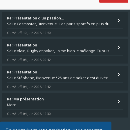
Re: Présentation d'un passion…
Salut Cosmostar, Bienvenue ! Les paris sportifs en plus du poker, c'est ce que je fais aussi. Surtout la NBA, je mise su
OursBluff
10 juin 2026, 12:50
,
Re: Présentation
Salut Alain, Rugby et poker, j'aime bien le mélange. Tu suis le rugby du coin ? Moi j'essaie d'aller voir des matchs de
OursBluff
08 juin 2026, 09:42
,
Re: Présentation
Salut Stéphane, Bienvenue ! 25 ans de poker c'est du vécu quand même. Moi je suis relativementnouveau (2018) mais j'ai a
OursBluff
04 juin 2026, 12:42
,
Re: Ma présentation
Merci.
OursBluff
04 juin 2026, 12:30
,