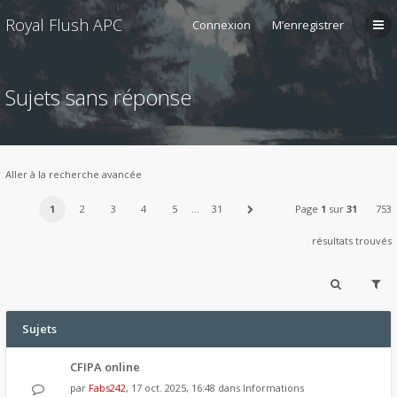
Royal Flush APC
Connexion
M’enregistrer
Sujets sans réponse
Aller à la recherche avancée
1
2
3
4
5
…
31
Page
1
sur
31
753
résultats trouvés
Sujets
CFIPA online
par
Fabs242
, 17 oct. 2025, 16:48 dans
Informations