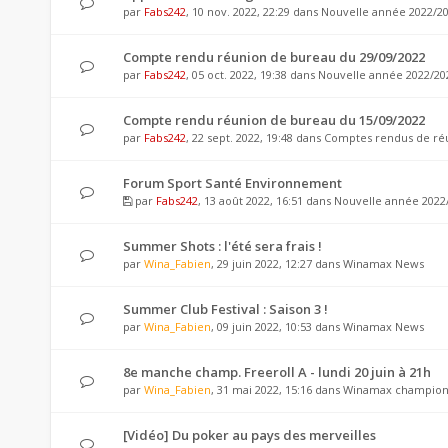
par
Fabs242
, 10 nov. 2022, 22:29 dans
Nouvelle année 2022/2
Compte rendu réunion de bureau du 29/09/2022
par
Fabs242
, 05 oct. 2022, 19:38 dans
Nouvelle année 2022/20
Compte rendu réunion de bureau du 15/09/2022
par
Fabs242
, 22 sept. 2022, 19:48 dans
Comptes rendus de ré
Forum Sport Santé Environnement
par
Fabs242
, 13 août 2022, 16:51 dans
Nouvelle année 2022
Summer Shots : l'été sera frais !
par
Wina_Fabien
, 29 juin 2022, 12:27 dans
Winamax News
Summer Club Festival : Saison 3 !
par
Wina_Fabien
, 09 juin 2022, 10:53 dans
Winamax News
8e manche champ. Freeroll A - lundi 20 juin à 21h
par
Wina_Fabien
, 31 mai 2022, 15:16 dans
Winamax championn
[Vidéo] Du poker au pays des merveilles