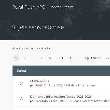
Royal Flush APC
Index du forum
Sujets sans réponse
Aller à la recherche avancée
1
2
3
4
5
…
31
Page
1
sur
31
753
Sujets
CFIPA online
par
Fabs242
, 17 oct. 2025, 16:48 dans
Informations
Demande Information Année 2025-2026
par
Roro1616
, 01 sept. 2025, 16:05 dans
Comptes rendus de r