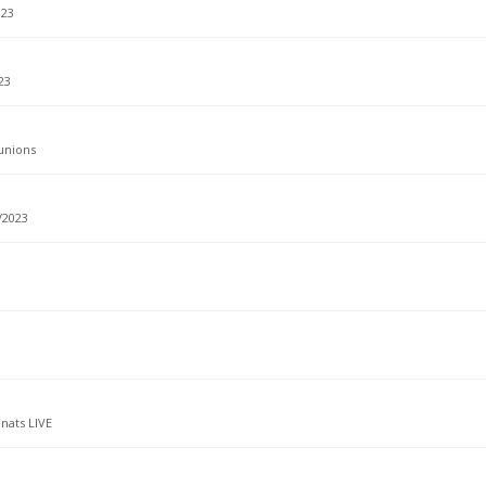
023
23
unions
/2023
ats LIVE