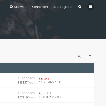
Site web
Connexion
M’enregistrer
0
Réponses
Fabs242
17 oct. 2025, 16:48
183357
Vues
0
Réponses
Roro1616
01 sept. 2025, 16:05
107919
Vues