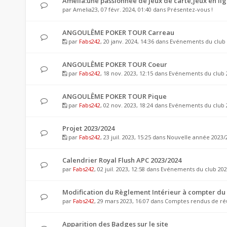
Amelia:une passionnée de jeux de carte,jeux en li
par
Amelia23
, 07 févr. 2024, 01:40 dans
Présentez-vous !
ANGOULÊME POKER TOUR Carreau
par
Fabs242
, 20 janv. 2024, 14:36 dans
Evénements du club 
ANGOULÊME POKER TOUR Coeur
par
Fabs242
, 18 nov. 2023, 12:15 dans
Evénements du club 
ANGOULÊME POKER TOUR Pique
par
Fabs242
, 02 nov. 2023, 18:24 dans
Evénements du club 
Projet 2023/2024
par
Fabs242
, 23 juil. 2023, 15:25 dans
Nouvelle année 2023/
Calendrier Royal Flush APC 2023/2024
par
Fabs242
, 02 juil. 2023, 12:58 dans
Evénements du club 202
Modification du Règlement Intérieur à compter du 
par
Fabs242
, 29 mars 2023, 16:07 dans
Comptes rendus de ré
Apparition des Badges sur le site