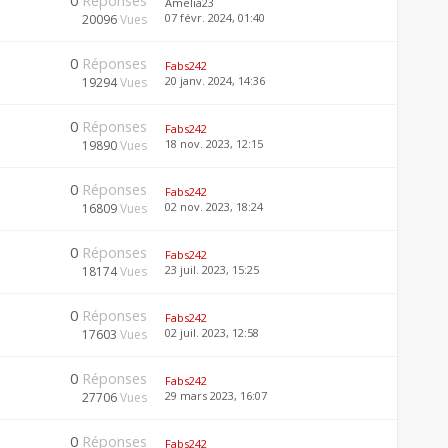
0
Réponses
Amelia23
07 févr. 2024, 01:40
20096
Vues
0
Réponses
Fabs242
20 janv. 2024, 14:36
19294
Vues
0
Réponses
Fabs242
18 nov. 2023, 12:15
19890
Vues
0
Réponses
Fabs242
02 nov. 2023, 18:24
16809
Vues
0
Réponses
Fabs242
23 juil. 2023, 15:25
18174
Vues
0
Réponses
Fabs242
02 juil. 2023, 12:58
17603
Vues
0
Réponses
Fabs242
29 mars 2023, 16:07
27706
Vues
0
Réponses
Fabs242