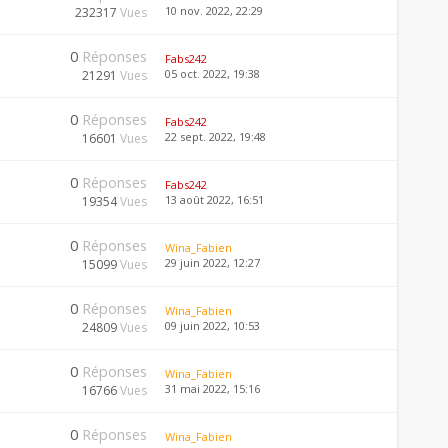
10 nov. 2022, 22:29
232317
Vues
0
Réponses
Fabs242
05 oct. 2022, 19:38
21291
Vues
0
Réponses
Fabs242
22 sept. 2022, 19:48
16601
Vues
0
Réponses
Fabs242
13 août 2022, 16:51
19354
Vues
0
Réponses
Wina_Fabien
29 juin 2022, 12:27
15099
Vues
0
Réponses
Wina_Fabien
09 juin 2022, 10:53
24809
Vues
0
Réponses
Wina_Fabien
31 mai 2022, 15:16
16766
Vues
0
Réponses
Wina_Fabien