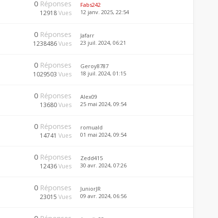
0
Réponses
Fabs242
12 janv. 2025, 22:54
12918
Vues
0
Réponses
Jafarr
23 juil. 2024, 06:21
1238486
Vues
0
Réponses
Geroy8787
18 juil. 2024, 01:15
1029503
Vues
0
Réponses
Alex09
25 mai 2024, 09:54
13680
Vues
0
Réponses
romuald
01 mai 2024, 09:54
14741
Vues
0
Réponses
Zedd415
30 avr. 2024, 07:26
12436
Vues
0
Réponses
JuniorJR
09 avr. 2024, 06:56
23015
Vues