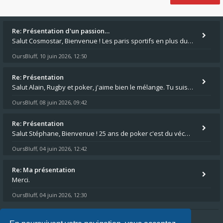
Re: Présentation d'un passion…
Salut Cosmostar, Bienvenue ! Les paris sportifs en plus du poker, c'est ce que je fais aussi. Surtout la NBA, je mise su
OursBluff
10 juin 2026, 12:50
,
Re: Présentation
Salut Alain, Rugby et poker, j'aime bien le mélange. Tu suis le rugby du coin ? Moi j'essaie d'aller voir des matchs de
OursBluff
08 juin 2026, 09:42
,
Re: Présentation
Salut Stéphane, Bienvenue ! 25 ans de poker c'est du vécu quand même. Moi je suis relativementnouveau (2018) mais j'ai a
OursBluff
04 juin 2026, 12:42
,
Re: Ma présentation
Merci.
OursBluff
04 juin 2026, 12:30
,