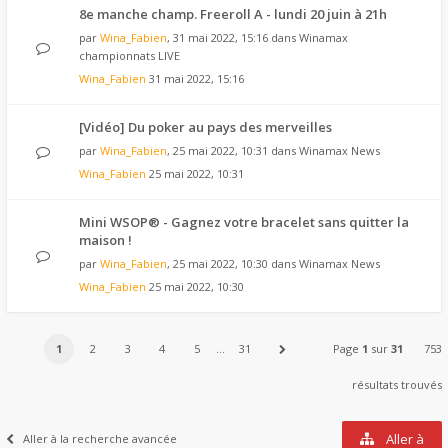
8e manche champ. Freeroll A - lundi 20 juin à 21h
par
Wina_Fabien
, 31 mai 2022, 15:16 dans
Winamax
championnats LIVE
Wina_Fabien
31 mai 2022, 15:16
[Vidéo] Du poker au pays des merveilles
par
Wina_Fabien
, 25 mai 2022, 10:31 dans
Winamax News
Wina_Fabien
25 mai 2022, 10:31
Mini WSOP® - Gagnez votre bracelet sans quitter la
maison !
par
Wina_Fabien
, 25 mai 2022, 10:30 dans
Winamax News
Wina_Fabien
25 mai 2022, 10:30
1
2
3
4
5
…
31
Page
1
sur
31
753
résultats trouvés
Aller à
Aller à la recherche avancée