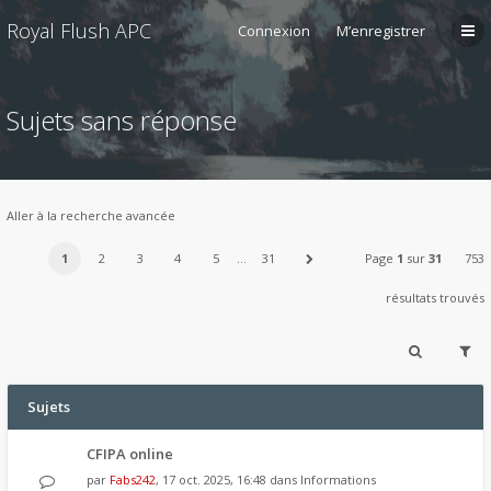
Royal Flush APC
Connexion
M’enregistrer
Sujets sans réponse
Aller à la recherche avancée
1
2
3
4
5
…
31
Page
1
sur
31
753
résultats trouvés
Sujets
CFIPA online
par
Fabs242
, 17 oct. 2025, 16:48 dans
Informations