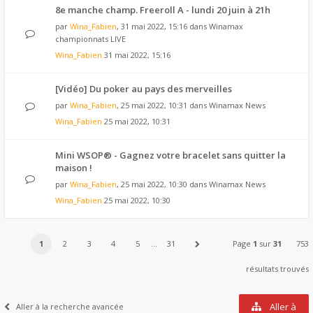
8e manche champ. Freeroll A - lundi 20 juin à 21h
par
Wina_Fabien
, 31 mai 2022, 15:16 dans
Winamax
championnats LIVE
Wina_Fabien
31 mai 2022, 15:16
[Vidéo] Du poker au pays des merveilles
par
Wina_Fabien
, 25 mai 2022, 10:31 dans
Winamax News
Wina_Fabien
25 mai 2022, 10:31
Mini WSOP® - Gagnez votre bracelet sans quitter la
maison !
par
Wina_Fabien
, 25 mai 2022, 10:30 dans
Winamax News
Wina_Fabien
25 mai 2022, 10:30
1
2
3
4
5
…
31
Page
1
sur
31
753
résultats trouvés
Aller à
Aller à la recherche avancée