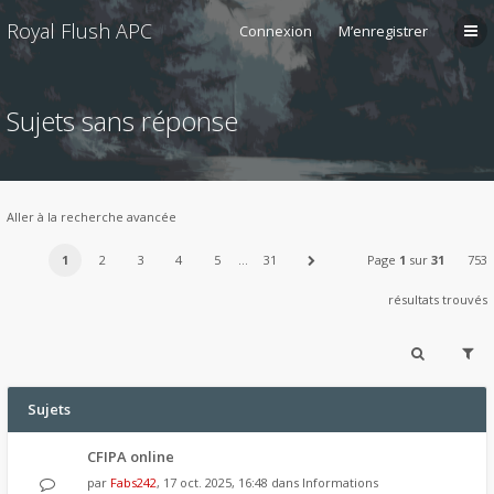
Royal Flush APC
Connexion
M’enregistrer
Sujets sans réponse
Aller à la recherche avancée
1
2
3
4
5
…
31
Page
1
sur
31
753
résultats trouvés
Sujets
CFIPA online
par
Fabs242
, 17 oct. 2025, 16:48 dans
Informations