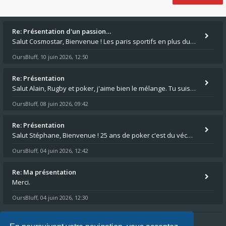
Re: Présentation d'un passion…
Salut Cosmostar, Bienvenue ! Les paris sportifs en plus du poker, c'est ce que je fais aussi. Surtout la NBA, je mise su
OursBluff
10 juin 2026, 12:50
,
Re: Présentation
Salut Alain, Rugby et poker, j'aime bien le mélange. Tu suis le rugby du coin ? Moi j'essaie d'aller voir des matchs de
OursBluff
08 juin 2026, 09:42
,
Re: Présentation
Salut Stéphane, Bienvenue ! 25 ans de poker c'est du vécu quand même. Moi je suis relativementnouveau (2018) mais j'ai a
OursBluff
04 juin 2026, 12:42
,
Re: Ma présentation
Merci.
OursBluff
04 juin 2026, 12:30
,