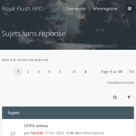
Royal Flush APC
Connexion
M’enregistrer
Sujets sans réponse
Aller à la recherche avancée
1
2
3
4
5
…
31
Page
1
sur
31
753
résultats trouvés
Sujets
CFIPA online
par
Fabs242
, 17 oct. 2025, 16:48 dans
Informations