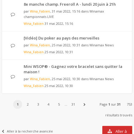
8e manche champ. Freeroll A - lundi 20 juin à 21h
par
Wina_Fabien
, 31 mai 2022, 15:16 dans
Winamax
championnats LIVE
Wina_Fabien
31 mai 2022, 15:16
[Vidéo] Du poker au pays des merveilles
par
Wina_Fabien
, 25 mai 2022, 10:31 dans
Winamax News
Wina_Fabien
25 mai 2022, 10:31
Mini WSOP® - Gagnez votre bracelet sans quitter la
maison !
par
Wina_Fabien
, 25 mai 2022, 10:30 dans
Winamax News
Wina_Fabien
25 mai 2022, 10:30
1
2
3
4
5
…
31
Page
1
sur
31
753
résultats trouvés
Aller à
Aller à la recherche avancée