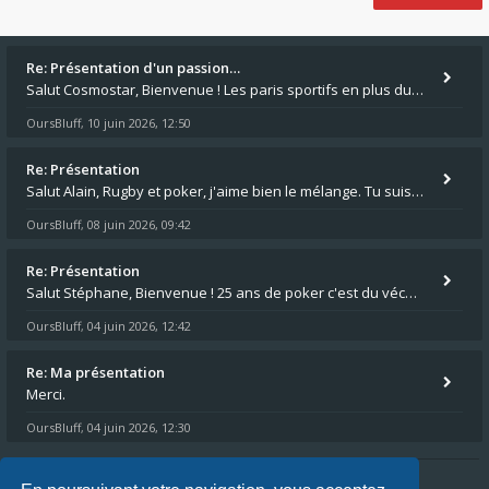
Re: Présentation d'un passion…
Salut Cosmostar, Bienvenue ! Les paris sportifs en plus du poker, c'est ce que je fais aussi. Surtout la NBA, je mise su
OursBluff
10 juin 2026, 12:50
,
Re: Présentation
Salut Alain, Rugby et poker, j'aime bien le mélange. Tu suis le rugby du coin ? Moi j'essaie d'aller voir des matchs de
OursBluff
08 juin 2026, 09:42
,
Re: Présentation
Salut Stéphane, Bienvenue ! 25 ans de poker c'est du vécu quand même. Moi je suis relativementnouveau (2018) mais j'ai a
OursBluff
04 juin 2026, 12:42
,
Re: Ma présentation
Merci.
OursBluff
04 juin 2026, 12:30
,