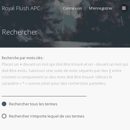
Royal Flush APC
Connexion
M’enregistrer
Rechercher
Recherche par mots-clés :
Placez un
+
devant un mot qui doit être trouvé et un
-
devant un mot qui
doit être exclu. Saisissez une suite de mots séparés par des
|
entre
crochets si uniquement un des mots doit être trouvé. Utilisez le
caractère « * » comme joker pour des recherches partielles.
Rechercher tous les termes
Rechercher n’importe lequel de ces termes