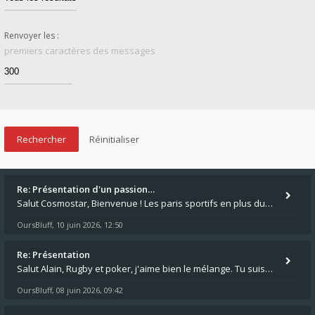
Renvoyer les :
premiers caractères des messages
Re: Présentation d'un passion…
Salut Cosmostar, Bienvenue ! Les paris sportifs en plus du poker, c'est ce que je fais aussi. Surtout la NBA, je mise su
OursBluff
10 juin 2026, 12:50
,
Re: Présentation
Salut Alain, Rugby et poker, j'aime bien le mélange. Tu suis le rugby du coin ? Moi j'essaie d'aller voir des matchs de
OursBluff
08 juin 2026, 09:42
,