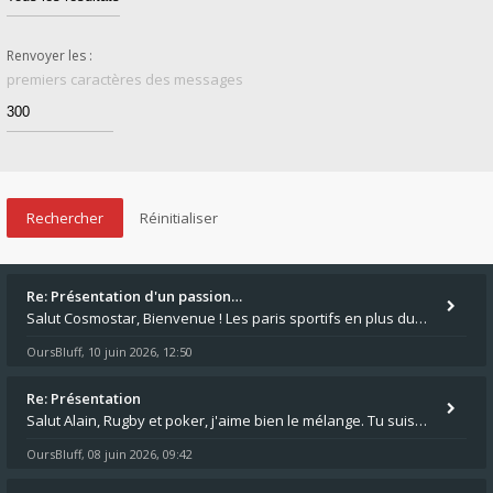
Renvoyer les :
premiers caractères des messages
Re: Présentation d'un passion…
Salut Cosmostar, Bienvenue ! Les paris sportifs en plus du poker, c'est ce que je fais aussi. Surtout la NBA, je mise su
OursBluff
10 juin 2026, 12:50
,
Re: Présentation
Salut Alain, Rugby et poker, j'aime bien le mélange. Tu suis le rugby du coin ? Moi j'essaie d'aller voir des matchs de
OursBluff
08 juin 2026, 09:42
,