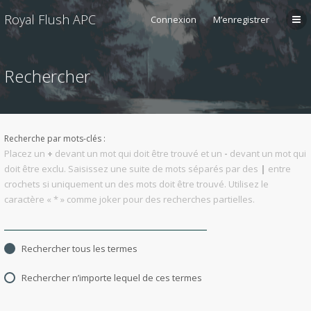
Royal Flush APC
Connexion
M’enregistrer
Rechercher
Recherche par mots-clés :
Placez un
+
devant un mot qui doit être trouvé et un
-
devant un mot qui
doit être exclu. Saisissez une suite de mots séparés par des
|
entre
crochets si uniquement un des mots doit être trouvé. Utilisez le
caractère « * » comme joker pour des recherches partielles.
Rechercher tous les termes
Rechercher n’importe lequel de ces termes