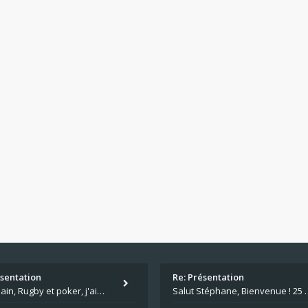
ésentation
Re: Présentation
Salut Alain, Rugby et poker, j'aime bien le mélange. Tu suis le rugby du coin ? Moi j'essaie d'aller voir des matchs de
Salut Stéphane, Bienvenue ! 25 ans de poker c'est du v