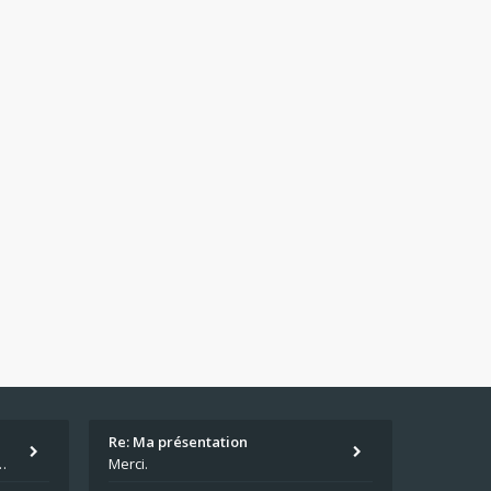
Re: Ma présentation
écu quand même. Moi je suis relativementnouveau (2018) mais j'ai a
Merci.