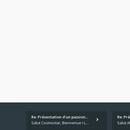
Re: Présentation d'un passion…
Re: Pr
Salut Cosmostar, Bienvenue ! Les paris sportifs en plus du poker, c'est ce que je fais aussi. Surtout la NBA, je mise su