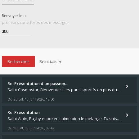
Renvoyer les :
premiers caractères des messages
Re: Présentation d'un passion…
Salut Cosmostar, Bienvenue ! Les paris sportifs en plus du poker, c'est ce que je fais aussi. Surtout la NBA, je mise su
OursBluff
10 juin 2026, 12:50
,
Re: Présentation
Salut Alain, Rugby et poker, j'aime bien le mélange. Tu suis le rugby du coin ? Moi j'essaie d'aller voir des matchs de
OursBluff
08 juin 2026, 09:42
,