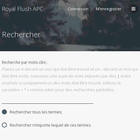
Royal Flush APC
Connexion
M’enregistrer
Rechercher
Recherche par mots-clés :
Placez un
+
devant un mot qui doit être trouvé et un
-
devant un mot qui
doit être exclu. Saisissez une suite de mots séparés par des
|
entre
crochets si uniquement un des mots doit être trouvé. Utilisez le
caractère « * » comme joker pour des recherches partielles.
Rechercher tous les termes
Rechercher n’importe lequel de ces termes