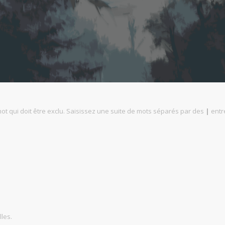
t qui doit être exclu. Saisissez une suite de mots séparés par des
|
entre
lles.