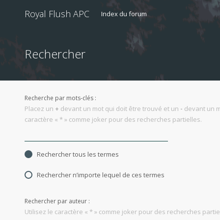
Royal Flush APC
Index du forum
Rechercher
Recherche par mots-clés :
Placez un
+
devant un mot qui doit être trouvé et un
-
devant un mo
caractère « * » comme joker pour des recherches partielles.
Rechercher tous les termes
Rechercher n’importe lequel de ces termes
Rechercher par auteur :
Utilisez le caractère « * » comme joker pour des recherches partie