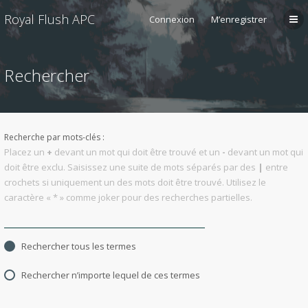
Royal Flush APC
Connexion
M’enregistrer
Rechercher
Recherche par mots-clés :
Placez un
+
devant un mot qui doit être trouvé et un
-
devant un mot qui
doit être exclu. Saisissez une suite de mots séparés par des
|
entre
crochets si uniquement un des mots doit être trouvé. Utilisez le
caractère « * » comme joker pour des recherches partielles.
Rechercher tous les termes
Rechercher n’importe lequel de ces termes