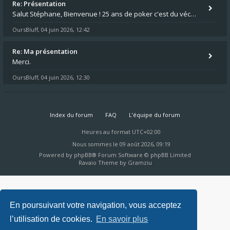
Re: Présentation
Salut Stéphane, Bienvenue ! 25 ans de poker c'est du vécu quand même. Moi je suis relativementnouveau (2018) mais j'ai a
OursBluff
04 juin 2026, 12:42
,
Re: Ma présentation
Merci.
OursBluff
04 juin 2026, 12:30
,
Index du forum
FAQ
L’équipe du forum
Heures au format
UTC+02:00
Nous sommes le 09 août 2026, 09:19
Powered by
phpBB
® Forum Software © phpBB Limited
Ravaio Theme by
Gramziu
En poursuivant votre navigation, vous acceptez
l’utilisation de cookies.
En savoir plus