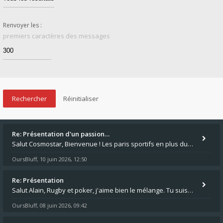
Renvoyer les :
premiers caractères des messages
Re: Présentation d'un passion…
Salut Cosmostar, Bienvenue ! Les paris sportifs en plus du poker, c'est ce que je fais aussi. Surtout la NBA, je mise su
OursBluff
10 juin 2026, 12:50
,
Re: Présentation
Salut Alain, Rugby et poker, j'aime bien le mélange. Tu suis le rugby du coin ? Moi j'essaie d'aller voir des matchs de
OursBluff
08 juin 2026, 09:42
,