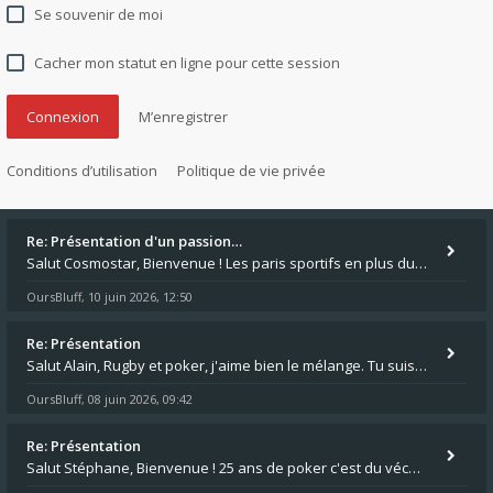
Se souvenir de moi
Cacher mon statut en ligne pour cette session
M’enregistrer
Conditions d’utilisation
Politique de vie privée
Re: Présentation d'un passion…
Salut Cosmostar, Bienvenue ! Les paris sportifs en plus du poker, c'est ce que je fais aussi. Surtout la NBA, je mise su
OursBluff
10 juin 2026, 12:50
,
Re: Présentation
Salut Alain, Rugby et poker, j'aime bien le mélange. Tu suis le rugby du coin ? Moi j'essaie d'aller voir des matchs de
OursBluff
08 juin 2026, 09:42
,
Re: Présentation
Salut Stéphane, Bienvenue ! 25 ans de poker c'est du vécu quand même. Moi je suis relativementnouveau (2018) mais j'ai a