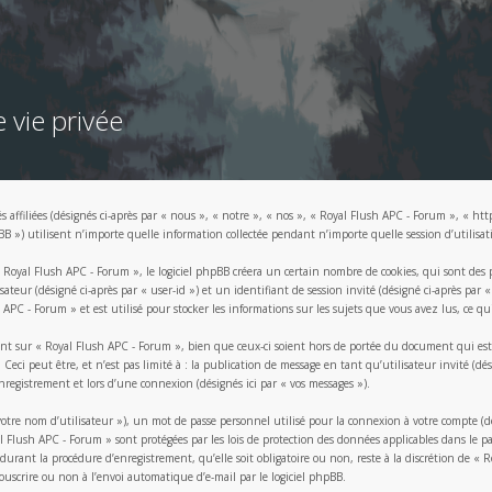
 vie privée
 affiliées (désignés ci-après par « nous », « notre », « nos », « Royal Flush APC - Forum », « htt
) utilisent n’importe quelle information collectée pendant n’importe quelle session d’utilisatio
oyal Flush APC - Forum », le logiciel phpBB créera un certain nombre de cookies, qui sont des pet
ateur (désigné ci-après par « user-id ») et un identifiant de session invité (désigné ci-après par
 APC - Forum » et est utilisé pour stocker les informations sur les sujets que vous avez lus, ce qu
t sur « Royal Flush APC - Forum », bien que ceux-ci soient hors de portée du document qui est p
ci peut être, et n’est pas limité à : la publication de message en tant qu’utilisateur invité (dés
nregistrement et lors d’une connexion (désignés ici par « vos messages »).
e nom d’utilisateur »), un mot de passe personnel utilisé pour la connexion à votre compte (dési
al Flush APC - Forum » sont protégées par les lois de protection des données applicables dans le
durant la procédure d’enregistrement, qu’elle soit obligatoire ou non, reste à la discrétion de «
ouscrire ou non à l’envoi automatique d’e-mail par le logiciel phpBB.