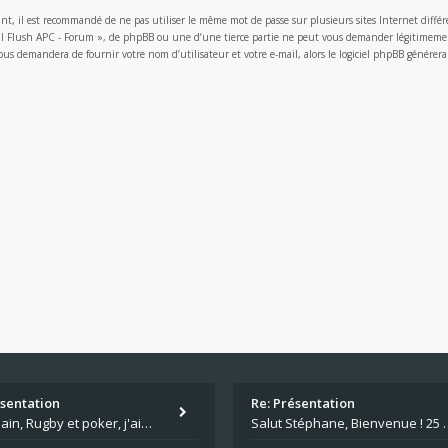
ant, il est recommandé de ne pas utiliser le même mot de passe sur plusieurs sites Internet différ
l Flush APC - Forum », de phpBB ou une d’une tierce partie ne peut vous demander légitimement 
 vous demandera de fournir votre nom d’utilisateur et votre e-mail, alors le logiciel phpBB géné
ésentation
Re: Présentation
Salut Alain, Rugby et poker, j'aime bien le mélange. Tu suis le rugby du coin ? Moi j'essaie d'aller voir des matchs de
Salut Stéphane, Bienvenue ! 25 ans de poker c'est du v