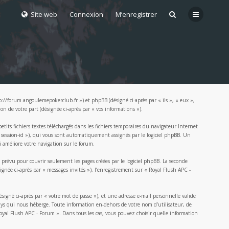
Site web
Connexion
M’enregistrer
p://forum.angoulemepokerclub.fr ») et phpBB (désigné ci-après par « ils », « eux »,
n de votre part (désignée ci-après par « vos informations »).
its fichiers textes téléchargés dans les fichiers temporaires du navigateur Internet
 « session-id »), qui vous sont automatiquement assignés par le logiciel phpBB. Un
i améliore votre navigation sur le forum.
révu pour couvrir seulement les pages créées par le logiciel phpBB. La seconde
ignée ci-après par « messages invités »), l’enregistrement sur « Royal Flush APC -
gné ci-après par « votre mot de passe »), et une adresse e-mail personnelle valide
 pays qui nous héberge. Toute information en-dehors de votre nom d’utilisateur, de
 Royal Flush APC - Forum ». Dans tous les cas, vous pouvez choisir quelle information