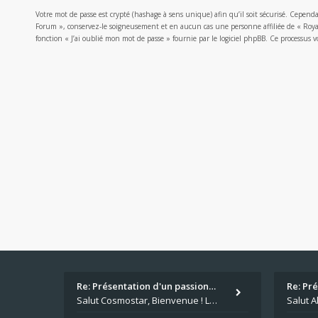
Votre mot de passe est crypté (hashage à sens unique) afin qu’il soit sécurisé. Cepend
Forum », conservez-le soigneusement et en aucun cas une personne affiliée de « Roya
fonction « J’ai oublié mon mot de passe » fournie par le logiciel phpBB. Ce processus
Re: Présentation d'un passion…
Re: Pr
Salut Cosmostar, Bienvenue ! Les paris sportifs en plus du poker, c'est ce que je fais aussi. Surtout la NBA, je mise su