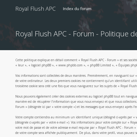
Royal Flush APC
Index du forum
Royal Flush APC - Forum - Politique de
Cette politique explique en détail comment « Royal Flush APC - Forum » et ses sociétés
« leur », « logiciel phpBB », « www.phpbb.com », « phpBB Limited », « Équipes phpBB »
Vos informations sont collectées de deux manières. Premièrement, en naviguant sur « R
de votre ordinateur. Les deux premiers cookies ne contiennent qu’un identifiant utilis
troisième cookie sera créé une fois que vous naviguerez sur les sujets de « Royal Flush
Nous pouvons également créer des cookies externes au logiciel phpBB tout en naviguan
manière est de récupérer l’information que vous nous envoyez et que nous collectons. Ce
Forum » (désignée ici par « votre compte ») et les messages que vous envoyez après l’e
Votre compte contiendra au minimum un identifiant unique (désigné ci-après par « votr
(désignée ci-après par « votre e-mail »). Vos informations pour votre compte sur « Roy
votre mot de passe et de votre adresse e-mail requise par « Royal Flush APC - Forum » 
de votre compte sera affichée publiquement. De plus, dans votre profil, vous pouvez s