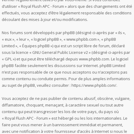
d’utiliser « Royal Flush APC - Forum » alors que des changements ont été
effectués, vous acceptez d’être légalement responsable des conditions
découlant des mises à jour et/ou modifications.
Nos forums sont développés par phpBB (désigné ci-après par « ils »,
« eux », « leur », « logiciel phpBB », « www.phpbb.com », « phpBB
Limited », « Équipes phpBB ») qui est un script libre de forum, déclaré
sous la licence «
GNU General Public License v2
» (désigné ci-après par
« GPL ») et qui peut être téléchargé depuis
www.phpbb.com
. Le logiciel
phpBB facilite seulement les discussions sur Internet. phpBB Limited
n’est pas responsable de ce que nous acceptons ou n’acceptons pas
comme contenu ou conduite permis. Pour de plus amples informations
au sujet de phpBB, veuillez consulter :
https://www.phpbb.com/
.
Vous acceptez de ne pas publier de contenu abusif, obscène, vulgaire,
diffamatoire, choquant, menaçant, à caractère sexuel ou tout autre
contenu qui peut transgresser les lois de votre pays, du pays où
« Royal Flush APC - Forum » est hébergé ou les lois internationales. Le
faire peut vous mener à un bannissement immédiat et permanent,
avec une notification à votre fournisseur d’accès à Internet si nous le