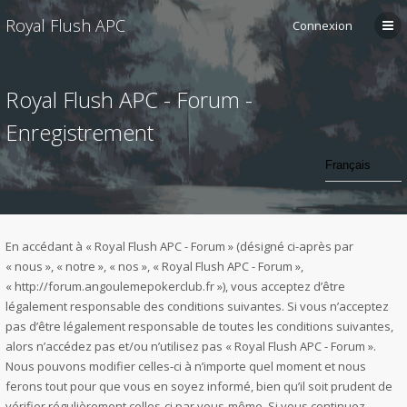
Royal Flush APC
Connexion
Royal Flush APC - Forum -
Enregistrement
En accédant à « Royal Flush APC - Forum » (désigné ci-après par
« nous », « notre », « nos », « Royal Flush APC - Forum »,
« http://forum.angoulemepokerclub.fr »), vous acceptez d’être
légalement responsable des conditions suivantes. Si vous n’acceptez
pas d’être légalement responsable de toutes les conditions suivantes,
alors n’accédez pas et/ou n’utilisez pas « Royal Flush APC - Forum ».
Nous pouvons modifier celles-ci à n’importe quel moment et nous
ferons tout pour que vous en soyez informé, bien qu’il soit prudent de
vérifier régulièrement celles-ci par vous-même. Si vous continuez