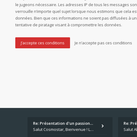
le jugeons nécessaire. Les adresses IP de tous les messages son
verrouille n’importe quel sujet lorsque nous estimons que cela 
données. Bien que ces informations ne soient pas diffusées à un
tentative de piratage visant à compromettre les données.
Re: Présentation d'un passion…
Re: Pr
Salut Cosmostar, Bienvenue ! Les paris sportifs en plus du poker, c'est ce que je fais aussi. Surtout la NBA, je mise su