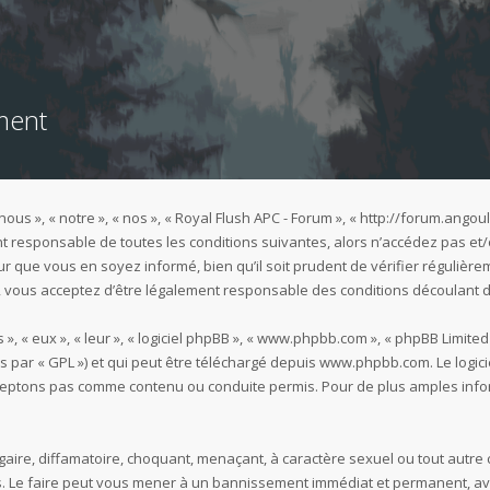
ment
nous », « notre », « nos », « Royal Flush APC - Forum », « http://forum.an
t responsable de toutes les conditions suivantes, alors n’accédez pas et/
r que vous en soyez informé, bien qu’il soit prudent de vérifier régulièrem
 vous acceptez d’être légalement responsable des conditions découlant de
 « eux », « leur », « logiciel phpBB », « www.phpbb.com », « phpBB Limited 
s par « GPL ») et qui peut être téléchargé depuis
www.phpbb.com
. Le logi
eptons pas comme contenu ou conduite permis. Pour de plus amples inform
aire, diffamatoire, choquant, menaçant, à caractère sexuel ou tout autre 
es. Le faire peut vous mener à un bannissement immédiat et permanent, ave