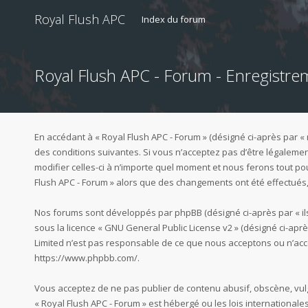
Royal Flush APC
Index du forum
Royal Flush APC - Forum - Enregistre
En accédant à « Royal Flush APC - Forum » (désigné ci-après par « 
des conditions suivantes. Si vous n’acceptez pas d’être légalemen
modifier celles-ci à n’importe quel moment et nous ferons tout pou
Flush APC - Forum » alors que des changements ont été effectués,
Nos forums sont développés par phpBB (désigné ci-après par « ils »,
sous la licence «
GNU General Public License v2
» (désigné ci-aprè
Limited n’est pas responsable de ce que nous acceptons ou n’acc
https://www.phpbb.com/
.
Vous acceptez de ne pas publier de contenu abusif, obscène, vulg
« Royal Flush APC - Forum » est hébergé ou les lois international