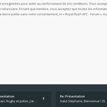
t enregistrées pour aider au renforcement de ces conditions. Vous accept
est nécessaire. En tant que membre, vous acceptez que toutes les informa
e tierce partie sans votre consentement, ni « Royal Flush APC - Forum »,
ésentation
Re: Présentation
Salut Alain, Rugby et poker, j'aime bien le mélange. Tu suis le rugby du coin ? Moi j'essaie d'aller voir des matchs de
Salut Stéphane, Bienvenue ! 25 ans de poker c'est du v